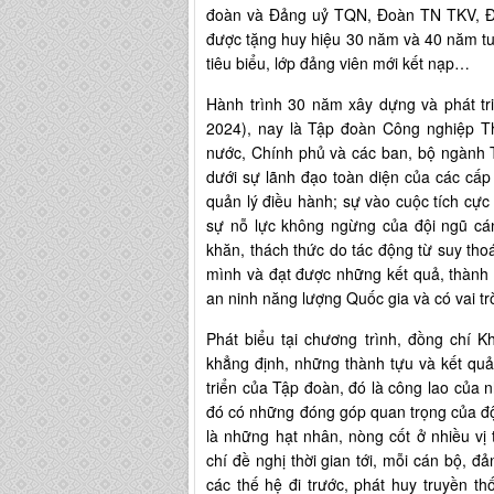
đoàn và Đảng uỷ TQN, Đoàn TN TKV, Đo
được tặng huy hiệu 30 năm và 40 năm tuổi
tiêu biểu, lớp đảng viên mới kết nạp…
Hành trình 30 năm xây dựng và phát tr
2024), nay là Tập đoàn Công nghiệp 
nước, Chính phủ và các ban, bộ ngành T
dưới sự lãnh đạo toàn diện của các cấp
quản lý điều hành; sự vào cuộc tích cực 
sự nỗ lực không ngừng của đội ngũ cá
khăn, thách thức do tác động từ suy thoá
mình và đạt được những kết quả, thành 
an ninh năng lượng Quốc gia và có vai trò
Phát biểu tại chương trình, đồng chí
khẳng định, những thành tựu và kết quả
triển của Tập đoàn, đó là công lao của n
đó có những đóng góp quan trọng của đội 
là những hạt nhân, nòng cốt ở nhiều vị t
chí đề nghị thời gian tới, mỗi cán bộ, đ
các thế hệ đi trước, phát huy truyền 