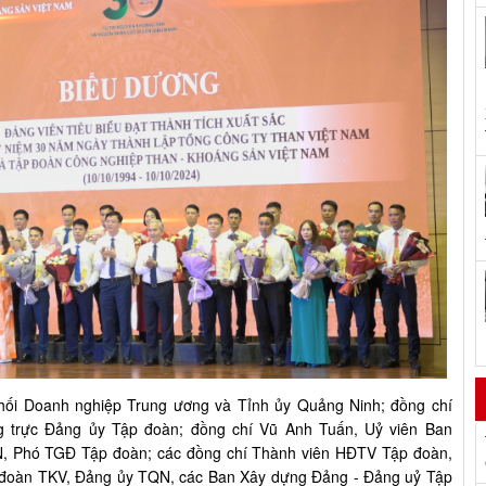
Khối Doanh nghiệp Trung ương và Tỉnh ủy Quảng Ninh; đồng chí
 trực Đảng ủy Tập đoàn; đồng chí Vũ Anh Tuấn, Uỷ viên Ban
N, Phó TGĐ Tập đoàn; các đồng chí Thành viên HĐTV Tập đoàn,
g đoàn TKV, Đảng ủy TQN, các Ban Xây dựng Đảng - Đảng uỷ Tập