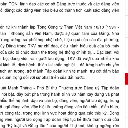
àn TQN; lãnh đạo các cơ sở Đảng trực thuộc và các đảng viên
 đảng; các đảng viên tiêu biểu có thành tích xuất sắc; đảng viên
iển từ khi thành lập Tổng Công ty Than Việt Nam 10/10 (1994 -
Than - Khoáng sản Việt Nam, được sự quan tâm của Đảng, Nhà
rung ương; sự phối hợp chặt chẽ, hiệu quả của các địa phương;
 ủy Đảng trong TKV; sự chỉ đạo, điều hành hiệu quả của bộ máy
của các tổ chức đoàn thể trong hệ thống chính trị… Đặc biệt, với
n bộ, đảng viên và người lao động, TKV đã vượt qua nhiều khó
i kinh tế, dịch bệnh, thiên tai khắc nghiệt… đã từng bước chuyển
tích ấn tượng, trở thành Tập đoàn kinh tế mạnh, trụ cột đảm bảo
 quan trọng đối với sự phát triển của đất nước.
 Khuất Mạnh Thắng - Phó Bí thư Thường trực Đảng uỷ Tập đoàn
 nổi bật, đầy bứt phá trong hành trình 30 năm xây dựng và phát
hiều thế hệ lãnh đạo và cán bộ, đảng viên, người lao động; trong
ngũ đảng viên, đặc biệt là những đảng viên tiêu biểu, điển hình,
rí công tác, trong mọi lĩnh vực hoạt động qua các thời kỳ.
Đồng
ảng viên, người lao động Tập đoàn tiếp tục kế thừa thành quả của
thống “Kỷ luật và Đồng tâm” của người Thợ mỏ; không ngừng rèn