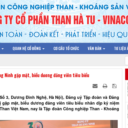
N
QUAN HỆ CỔ ĐÔNG
CƠ CẤU TỔ CHỨC
VĂN BẢN
TƯ LIỆU
g Ninh gặp mặt, biểu dương đảng viên tiêu biểu
 (Số 3, Dương Đình Nghệ, Hà Nội), Đảng uỷ Tập đoàn và Đảng
 gặp mặt, biểu dương đảng viên tiêu biểu nhân dịp kỷ niệm
Than Việt Nam, nay là Tập đoàn Công nghiệp Than - Khoáng