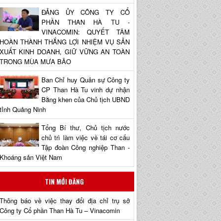
ĐẢNG ỦY CÔNG TY CỔ
PHẦN THAN HÀ TU -
VINACOMIN: QUYẾT TÂM
HOÀN THÀNH THẮNG LỢI NHIỆM VỤ SẢN
XUẤT KINH DOANH, GIỮ VỮNG AN TOÀN
TRONG MÙA MƯA BÃO
Ban Chỉ huy Quân sự Công ty
CP Than Hà Tu vinh dự nhận
Bằng khen của Chủ tịch UBND
tỉnh Quảng Ninh
Tổng Bí thư, Chủ tịch nước
chủ trì làm việc về tái cơ cấu
Tập đoàn Công nghiệp Than -
Khoáng sản Việt Nam
TIN MỚI ĐĂNG
Thông báo về việc thay đổi địa chỉ trụ sở
Công ty Cổ phần Than Hà Tu – Vinacomin