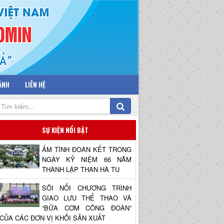
 ẢNH
LIÊN HỆ
SỰ KIỆN NỔI BẬT
ẤM TÌNH ĐOÀN KẾT TRONG
NGÀY KỶ NIỆM 66 NĂM
THÀNH LẬP THAN HÀ TU
SÔI NỔI CHƯƠNG TRÌNH
GIAO LƯU THỂ THAO VÀ
“BỮA CƠM CÔNG ĐOÀN”
CỦA CÁC ĐƠN VỊ KHỐI SẢN XUẤT