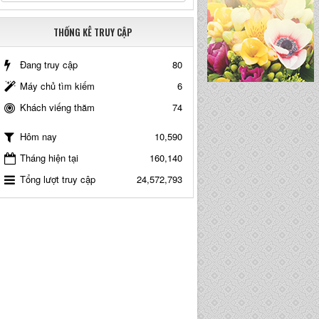
THỐNG KÊ TRUY CẬP
Đang truy cập
80
Máy chủ tìm kiếm
6
Khách viếng thăm
74
10,590
Hôm nay
Tháng hiện tại
160,140
Tổng lượt truy cập
24,572,793