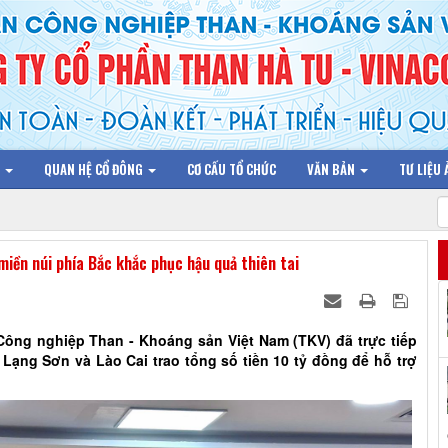
N
QUAN HỆ CỔ ĐÔNG
CƠ CẤU TỔ CHỨC
VĂN BẢN
TƯ LIỆU
miền núi phía Bắc khắc phục hậu quả thiên tai
Công nghiệp Than - Khoáng sản Việt Nam (TKV) đã trực tiếp
Lạng Sơn và Lào Cai trao tổng số tiền 10 tỷ đồng để hỗ trợ