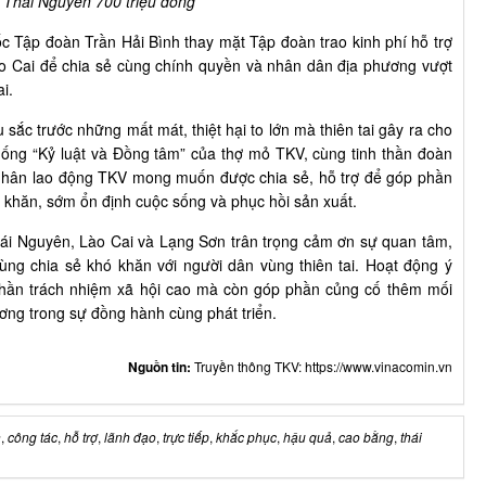
h Thái Nguyên 700 triệu đồng
c Tập đoàn Trần Hải Bình thay mặt Tập đoàn trao kinh phí hỗ trợ
Lào Cai để chia sẻ cùng chính quyền và nhân dân địa phương vượt
i.
sắc trước những mất mát, thiệt hại to lớn mà thiên tai gây ra cho
thống “Kỷ luật và Đồng tâm” của thợ mỏ TKV, cùng tinh thần đoàn
g nhân lao động TKV mong muốn được chia sẻ, hỗ trợ để góp phần
 khăn, sớm ổn định cuộc sống và phục hồi sản xuất.
hái Nguyên, Lào Cai và Lạng Sơn trân trọng cảm ơn sự quan tâm,
ùng chia sẻ khó khăn với người dân vùng thiên tai. Hoạt động ý
 thần trách nhiệm xã hội cao mà còn góp phần củng cố thêm mối
ơng trong sự đồng hành cùng phát triển.
Nguồn tin:
Truyền thông TKV: https://www.vinacomin.vn
n
,
công tác
,
hỗ trợ
,
lãnh đạo
,
trực tiếp
,
khắc phục
,
hậu quả
,
cao bằng
,
thái