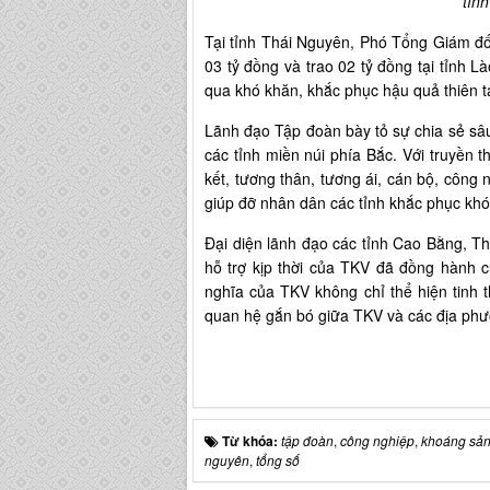
tỉn
Tại tỉnh Thái Nguyên, Phó Tổng Giám đố
03 tỷ đồng và trao 02 tỷ đồng tại tỉnh 
qua khó khăn, khắc phục hậu quả thiên ta
Lãnh đạo Tập đoàn bày tỏ sự chia sẻ sâu 
các tỉnh miền núi phía Bắc. Với truyền 
kết, tương thân, tương ái, cán bộ, côn
giúp đỡ nhân dân các tỉnh khắc phục khó
Đại diện lãnh đạo các tỉnh Cao Bằng, T
hỗ trợ kịp thời của TKV đã đồng hành c
nghĩa của TKV không chỉ thể hiện tinh
quan hệ gắn bó giữa TKV và các địa phư
Từ khóa:
tập đoàn
,
công nghiệp
,
khoáng sả
nguyên
,
tổng số