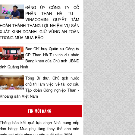
ĐẢNG ỦY CÔNG TY CỔ
PHẦN THAN HÀ TU -
VINACOMIN: QUYẾT TÂM
HOÀN THÀNH THẮNG LỢI NHIỆM VỤ SẢN
XUẤT KINH DOANH, GIỮ VỮNG AN TOÀN
TRONG MÙA MƯA BÃO
Ban Chỉ huy Quân sự Công ty
CP Than Hà Tu vinh dự nhận
Bằng khen của Chủ tịch UBND
tỉnh Quảng Ninh
Tổng Bí thư, Chủ tịch nước
chủ trì làm việc về tái cơ cấu
Tập đoàn Công nghiệp Than -
Khoáng sản Việt Nam
TIN MỚI ĐĂNG
Thông báo kết quả lựa chọn Nhà cung cấp
đơn hàng: Mua phụ tùng thay thế cho các
máy gạt xích phục vụ sản xuất năm 2026