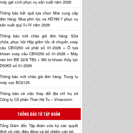
máy gạt xích phục vụ sản xuất năm 2026
Thông báo kết quả lựa chọn Nhà cung cấp
đơn hàng: Mua phin lọc xe HD785-7 phục vụ
sản xuất quý II+IV năm 2026
Thông báo mời chào giá đơn hàng: Sửa
chữa, phục hồi Hộp giảm tốc di chuyển xoay
cầu CBIII250 vế phải số 01-2026 + Ô tựa
khoan xoay cầu CBIII250 số 01-2026 + Máy
nén khí BB 32/8 TB2 + Mô tơ khoan thủy lực
D50KS số 01-2026
Thông báo mời chào giá đơn hàng: Trung tu
máy xọc BO2125
Thông báo về việc thay đổi địa chỉ trụ sở
Công ty Cổ phần Than Hà Tu – Vinacomin
THÔNG BÁO TỪ TẬP ĐOÀN
Tổng Giám đốc Tập đoàn vừa ký các quyết
định về việc điều động và bổ nhiệm cán bộ.