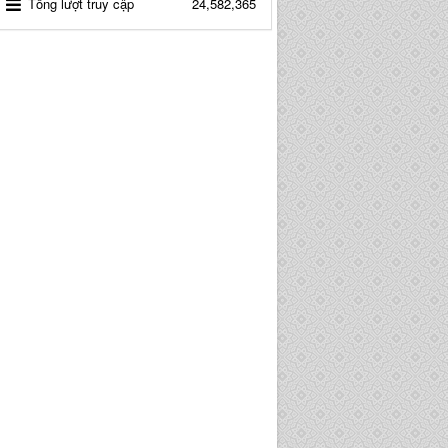
Tổng lượt truy cập
24,582,365