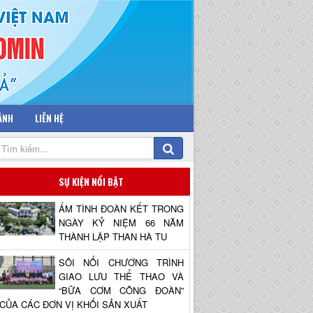
 ẢNH
LIÊN HỆ
SỰ KIỆN NỔI BẬT
ẤM TÌNH ĐOÀN KẾT TRONG
NGÀY KỶ NIỆM 66 NĂM
THÀNH LẬP THAN HÀ TU
SÔI NỔI CHƯƠNG TRÌNH
GIAO LƯU THỂ THAO VÀ
“BỮA CƠM CÔNG ĐOÀN”
CỦA CÁC ĐƠN VỊ KHỐI SẢN XUẤT