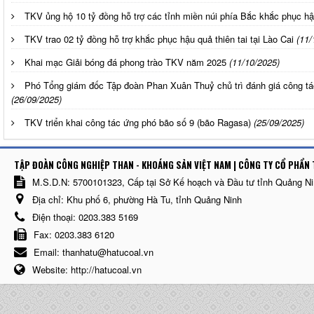
TKV ủng hộ 10 tỷ đồng hỗ trợ các tỉnh miền núi phía Bắc khắc phục hậu
TKV trao 02 tỷ đồng hỗ trợ khắc phục hậu quả thiên tai tại Lào Cai
(11/
Khai mạc Giải bóng đá phong trào TKV năm 2025
(11/10/2025)
Phó Tổng giám đốc Tập đoàn Phan Xuân Thuỷ chủ trì đánh giá công tá
(26/09/2025)
TKV triển khai công tác ứng phó bão số 9 (bão Ragasa)
(25/09/2025)
TẬP ĐOÀN CÔNG NGHIỆP THAN - KHOÁNG SẢN VIỆT NAM | CÔNG TY CỔ PHẨN 
M.S.D.N: 5700101323, Cấp tại Sở Kế hoạch và Đầu tư tỉnh Quảng N
Địa chỉ:
Khu phố 6, phường Hà Tu, tỉnh Quảng Ninh
Điện thoại:
0203.383 5169
Fax:
0203.383 6120
Email:
thanhatu@hatucoal.vn
Website:
http://hatucoal.vn