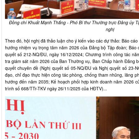
Đồng chí Khuất Mạnh Thắng
-
Phó Bí thư Thường trực Đảng ủy Tậ
nghị
​Theo đó, hội nghị đã thảo luận cho ý kiến vào các dự thảo: Báo c
hướng nhiệm vụ trọng tâm năm 2026 của Đảng bộ Tập đoàn; Báo cáo
quyết số 212-NQ/ĐU, ngày 16/12/2024; Chương trình công tác nă
tra giám sát năm 2026 của Ban Thường vụ, Ban Chấp hành Đảng bộ 
quyết chuyên đề (Nghị quyết số 05-NQ/ĐU và Nghị quyết số 23-N
đạo, chỉ đạo thực hiện công tác phòng, chống tham nhũng, lãng phí
hướng đến năm 2035; Kế hoạch phối hợp kinh doanh năm 2026 củ
trình số 668/TTr-TKV ngày 26/11/2025 của HĐTV)...