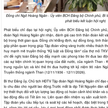
Đồng chí Ngô Hoàng Ngân - Ủy viên BCH Đảng bộ Chính phủ, Bí 
phát biểu kết luận hội nghị
Phát biểu chỉ đạo tại hội nghị, Ủy viên BCH Đảng bộ Chính phủ
đoàn
Ngô Hoàng Ngân ghi nhận, đánh giá cao tinh thần đoàn kết v
bộ trong thời gian qua. Đồng chí khẳng định, sự đồng lòng, tinh thầ
góp phần quan trọng giúp Tập đoàn vững vàng trước nhiều thách thứ
huy mạnh mẽ truyền thống "Kỷ luật và Đồng tâm" của thợ mỏ TKV 
chí đề nghị toàn Đảng bộ đẩy mạnh các phong trào thi đua lao độ
các sự kiện chính trị quan trọng của đất nước, của ngành Than - 
trung nguồn lực và khí thế thi đua hướng tới kỷ niệm 90 năm N
Truyền thống ngành Than (12/11/1936 - 12/11/2026).
Bí thư Đảng ủy, Chủ tịch HĐTV Tập đoàn Ngô Hoàng Ngân chỉ đạo c
lo chu đáo cho người lao động.Trước mắt là dịp Tết Nguyên đán sắp
trợ thiết thực đối với lực lượng lao động có hoàn cảnh khó khăn và
lao động đều có Tết ấm no. Liên quan đến nhiệm vụ sản xuất kinh
Tập đoàn yêu cầu tiếp tục rà soát kỹ các kế hoạch, đặc biệt trong 
tư, công tác tái cơ cấu, lưu ý mọi hoạt động phải được thực hiện 