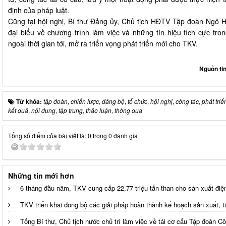
định của pháp luật.
Cũng tại hội nghị, Bí thư Đảng ủy, Chủ tịch HĐTV Tập đoàn Ngô H
đại biểu về chương trình làm việc và những tín hiệu tích cực tron
ngoài thời gian tới, mở ra triển vọng phát triển mới cho TKV.
Nguồn ti
Từ khóa:
tập đoàn
,
chiến lược
,
đảng bộ
,
tổ chức
,
hội nghị
,
công tác
,
phát triể
kết quả
,
nội dung
,
tập trung
,
thảo luận
,
thông qua
Tổng số điểm của bài viết là: 0 trong 0 đánh giá
Những tin mới hơn
6 tháng đầu năm, TKV cung cấp 22,77 triệu tấn than cho sản xuất điệ
TKV triển khai đồng bộ các giải pháp hoàn thành kế hoạch sản xuất, t
Tổng Bí thư, Chủ tịch nước chủ trì làm việc về tái cơ cấu Tập đoàn 