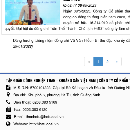
08:47 09/05/2023
Ngày 08/5/2023, Công ty Cổ phần th
đồng cổ đông thường niên năm 2023, t
quyền sở hữu 16.314.910 cổ phần ch
quyết. Đại hội do đồng chí Trần Thế Thành- Chủ tịch HĐQT công ty làm ch
Dâng hương tưởng niệm đồng chí Vũ Văn Hiếu - Bí thư đặc khu ủy đ
29/01/2022)
«
1
2
»
TẬP ĐOÀN CÔNG NGHIỆP THAN - KHOÁNG SẢN VIỆT NAM | CÔNG TY CỔ PHẨN 
M.S.D.N: 5700101323, Cấp tại Sở Kế hoạch và Đầu tư tỉnh Quảng N
Địa chỉ:
Khu phố 6, phường Hà Tu, tỉnh Quảng Ninh
Điện thoại:
0203.383 5169
Fax:
0203.383 6120
Email:
thanhatu@hatucoal.vn
Website:
http://hatucoal.vn