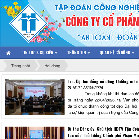
TIN TỨC & SỰ KIỆN
THÔNG TIN
QUAN HỆ CỔ ĐÔNG
Trang nhất
Hoi dong
Tin: Đại hội đồng cổ đông thường niê
15:21 28/04/2026
Trong không khí thi đua lao động 
tư, sáng ngày 22/04/2026, tại Văn ph
đã tổ chức thành công tốt đẹp Đại hộ
là sự kiện quản trị quan trọng của Công
Bí thư Đảng ủy, Chủ tịch HĐTV Tập đ
tác của Thủ tướng Chính phủ Phạm Minh