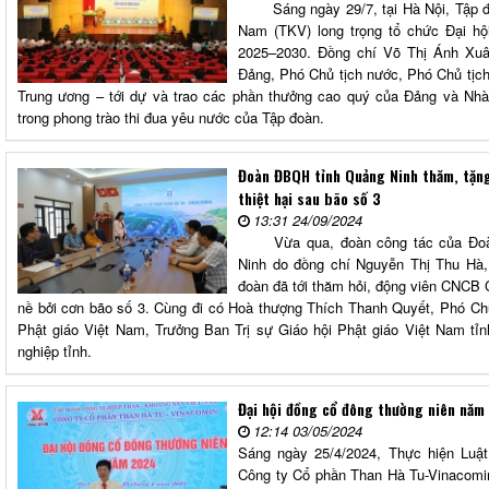
Sáng ngày 29/7, tại Hà Nội, Tập đo
Nam (TKV) long trọng tổ chức Đại hội
2025–2030. Đồng chí Võ Thị Ánh Xu
Đảng, Phó Chủ tịch nước, Phó Chủ tịch
Trung ương – tới dự và trao các phần thưởng cao quý của Đảng và Nhà 
trong phong trào thi đua yêu nước của Tập đoàn.
Đoàn ĐBQH tỉnh Quảng Ninh thăm, tặng
thiệt hại sau bão số 3
13:31 24/09/2024
Vừa qua, đoàn công tác của Đoàn
Ninh do đồng chí Nguyễn Thị Thu Hà
đoàn đã tới thăm hỏi, động viên CNCB 
nề bởi cơn bão số 3. Cùng đi có Hoà thượng Thích Thanh Quyết, Phó Chủ 
Phật giáo Việt Nam, Trưởng Ban Trị sự Giáo hội Phật giáo Việt Nam tỉ
nghiệp tỉnh.
Đại hội đồng cổ đông thường niên nă
12:14 03/05/2024
Sáng ngày 25/4/2024, Thực hiện Luật
Công ty Cổ phần Than Hà Tu-Vinacomin