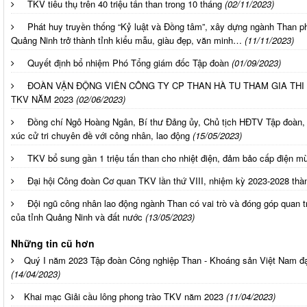
TKV tiêu thụ trên 40 triệu tấn than trong 10 tháng
(02/11/2023)
Phát huy truyền thống “Kỷ luật và Đồng tâm”, xây dựng ngành Than p
Quảng Ninh trở thành tỉnh kiểu mẫu, giàu đẹp, văn minh…
(11/11/2023)
Quyết định bổ nhiệm Phó Tổng giám đốc Tập đoàn
(01/09/2023)
ĐOÀN VẬN ĐỘNG VIÊN CÔNG TY CP THAN HÀ TU THAM GIA THI
TKV NĂM 2023
(02/06/2023)
Đồng chí Ngô Hoàng Ngân, Bí thư Đảng ủy, Chủ tịch HĐTV Tập đoàn,
xúc cử tri chuyên đề với công nhân, lao động
(15/05/2023)
TKV bổ sung gần 1 triệu tấn than cho nhiệt điện, đảm bảo cấp điện m
Đại hội Công đoàn Cơ quan TKV lần thứ VIII, nhiệm kỳ 2023-2028 thà
Đội ngũ công nhân lao động ngành Than có vai trò và đóng góp quan trọn
của tỉnh Quảng Ninh và đất nước
(13/05/2023)
Những tin cũ hơn
Quý I năm 2023 Tập đoàn Công nghiệp Than - Khoáng sản Việt Nam đạ
(14/04/2023)
Khai mạc Giải cầu lông phong trào TKV năm 2023
(11/04/2023)