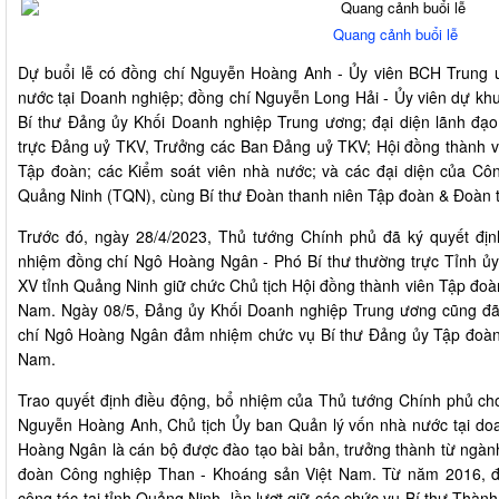
Quang cảnh buổi lễ
Dự buổi lễ có đồng chí Nguyễn Hoàng Anh - Ủy viên BCH Trung
nước tại Doanh nghiệp; đồng chí Nguyễn Long Hải - Ủy viên dự k
Bí thư Đảng ủy Khối Doanh nghiệp Trung ương; đại diện lãnh đạo Tỉ
trực Đảng uỷ TKV, Trưởng các Ban Đảng uỷ TKV; Hội đồng thàn
Tập đoàn; các Kiểm soát viên nhà nước; và các đại diện của C
Quảng Ninh (TQN), cùng Bí thư Đoàn thanh niên Tập đoàn & Đoà
Trước đó, ngày 28/4/2023, Thủ tướng Chính phủ đã ký quyết địn
nhiệm đồng chí Ngô Hoàng Ngân - Phó Bí thư thường trực Tỉnh ủy
XV tỉnh Quảng Ninh giữ chức Chủ tịch Hội đồng thành viên Tập đo
Nam. Ngày 08/5, Đảng ủy Khối Doanh nghiệp Trung ương cũng đã 
chí Ngô Hoàng Ngân đảm nhiệm chức vụ Bí thư Đảng ủy Tập đoàn
Nam.
Trao quyết định điều động, bổ nhiệm của Thủ tướng Chính phủ c
Nguyễn Hoàng Anh, Chủ tịch Ủy ban Quản lý vốn nhà nước tại do
Hoàng Ngân là cán bộ được đào tạo bài bản, trưởng thành từ ngàn
đoàn Công nghiệp Than - Khoáng sản Việt Nam. Từ năm 2016, đ
công tác tại tỉnh Quảng Ninh, lần lượt giữ các chức vụ Bí thư Thàn