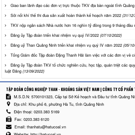
Giao ban lãnh đạo các đơn vị trực thuộc TKV địa bàn ngoài tỉnh Quảng
Sôi nổi khí thế thi đua sản xuất hoàn thành kế hoạch năm 2022
(31/12/
TKV nộp ngân sách Nhà nước hơn 16 nghìn tỷ đồng trong 9 tháng đầu
Đảng ủy Tập đoàn triển khai nhiệm vụ quý IV/2022
(07/10/2022)
Đảng uỷ Than Quảng Ninh triển khai nhiệm vụ quý IV năm 2022
(05/10
Tổng Giám đốc Tập đoàn Đặng Thanh Hải làm việc với các đơn vị về cô
Đảng ủy Tập đoàn TKV tổ chức nghiên cứu, học tập, quán triệt các quy 
luật Đảng
(13/09/2022)
TẬP ĐOÀN CÔNG NGHIỆP THAN - KHOÁNG SẢN VIỆT NAM | CÔNG TY CỔ PHẨN 
M.S.D.N: 5700101323, Cấp tại Sở Kế hoạch và Đầu tư tỉnh Quảng N
Địa chỉ:
Khu phố 6, phường Hà Tu, tỉnh Quảng Ninh
Điện thoại:
0203.383 5169
Fax:
0203.383 6120
Email:
thanhatu@hatucoal.vn
Website:
http://hatucoal.vn