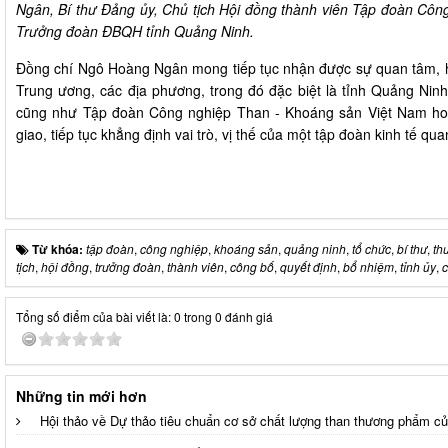
Ngân, Bí thư Đảng ủy, Chủ tịch Hội đồng thành viên Tập đoàn Côn
Trưởng đoàn ĐBQH tỉnh Quảng Ninh.
Đồng chí Ngô Hoàng Ngân mong tiếp tục nhận được sự quan tâm, hỗ
Trung ương, các địa phương, trong đó đặc biệt là tỉnh Quảng Ninh
cũng như Tập đoàn Công nghiệp Than - Khoáng sản Việt Nam ho
giao, tiếp tục khẳng định vai trò, vị thế của một tập đoàn kinh tế qu
Từ khóa:
tập đoàn
,
công nghiệp
,
khoáng sản
,
quảng ninh
,
tổ chức
,
bí thư
,
th
tịch
,
hội đồng
,
trưởng đoàn
,
thành viên
,
công bố
,
quyết định
,
bổ nhiệm
,
tỉnh ủy
,
c
Tổng số điểm của bài viết là: 0 trong 0 đánh giá
Những tin mới hơn
Hội thảo về Dự thảo tiêu chuẩn cơ sở chất lượng than thương phẩm c