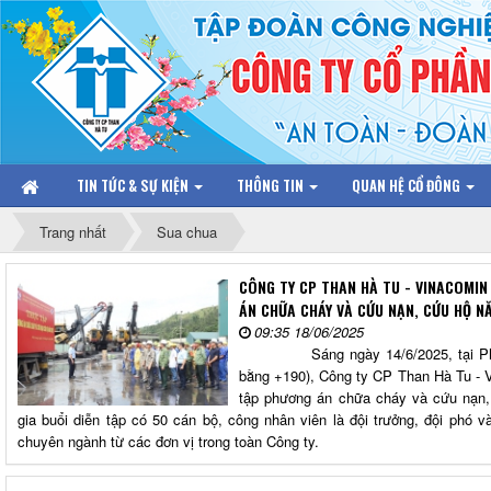
TIN TỨC & SỰ KIỆN
THÔNG TIN
QUAN HỆ CỔ ĐÔNG
Trang nhất
Sua chua
CÔNG TY CP THAN HÀ TU - VINACOMI
ÁN CHỮA CHÁY VÀ CỨU NẠN, CỨU HỘ N
09:35 18/06/2025
Sáng ngày 14/6/2025, tại Phân 
bằng +190), Công ty CP Than Hà Tu - V
tập phương án chữa cháy và cứu nạ
gia buổi diễn tập có 50 cán bộ, công nhân viên là đội trưởng, đội ph
chuyên ngành từ các đơn vị trong toàn Công ty.