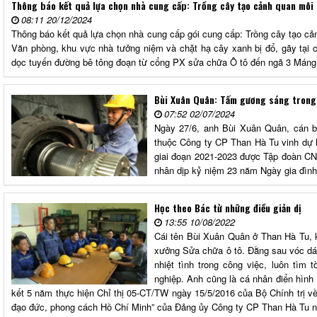
Thông báo kết quả lựa chọn nhà cung cấp: Trồng cây tạo cảnh quan môi
08:11 20/12/2024
Thông báo kết quả lựa chọn nhà cung cấp gói cung cấp: Trồng cây tạo cả
Văn phòng, khu vực nhà tưởng niệm và chặt hạ cây xanh bị đổ, gãy tại
dọc tuyến đường bê tông đoạn từ cổng PX sửa chữa Ô tô đến ngã 3 Mán
Bùi Xuân Quân: Tấm gương sáng trong 
07:52 02/07/2024
Ngày 27/6, anh Bùi Xuân Quân, cán b
thuộc Công ty CP Than Hà Tu vinh dự l
giai đoạn 2021-2023 được Tập đoàn C
nhân dịp kỷ niệm 23 năm Ngày gia đình
Học theo Bác từ những điều giản dị
13:55 10/08/2022
Cái tên Bùi Xuân Quân ở Than Hà Tu, 
xưởng Sửa chữa ô tô. Đằng sau vóc dá
nhiệt tình trong công việc, luôn tìm 
nghiệp. Anh cũng là cá nhân điển hình 
kết 5 năm thực hiện Chỉ thị 05-CT/TW ngày 15/5/2016 của Bộ Chính trị v
đạo đức, phong cách Hồ Chí Minh” của Đảng ủy Công ty CP Than Hà Tu 