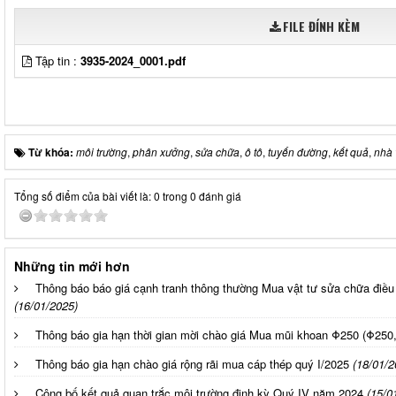
FILE ĐÍNH KÈM
Tập tin :
3935-2024_0001.pdf
Từ khóa:
môi trường
,
phân xưởng
,
sửa chữa
,
ô tô
,
tuyến đường
,
kết quả
,
nhà
Tổng số điểm của bài viết là: 0 trong 0 đánh giá
Những tin mới hơn
Thông báo báo giá cạnh tranh thông thường Mua vật tư sửa chữa điều 
(16/01/2025)
Thông báo gia hạn thời gian mời chào giá Mua mũi khoan Φ250 (Φ25
Thông báo gia hạn chào giá rộng rãi mua cáp thép quý I/2025
(18/01/2
Công bố kết quả quan trắc môi trường định kỳ Quý IV năm 2024
(15/0