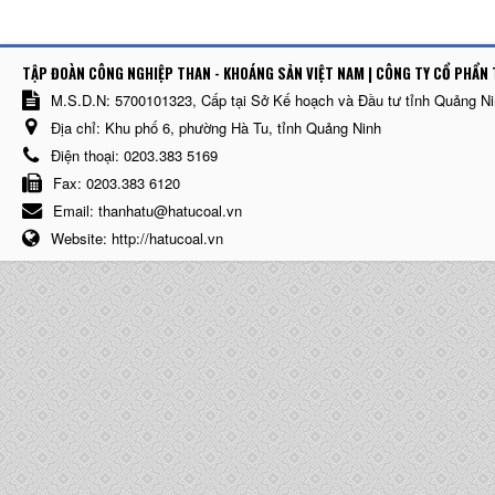
TẬP ĐOÀN CÔNG NGHIỆP THAN - KHOÁNG SẢN VIỆT NAM | CÔNG TY CỔ PHẨN 
M.S.D.N: 5700101323, Cấp tại Sở Kế hoạch và Đầu tư tỉnh Quảng N
Địa chỉ:
Khu phố 6, phường Hà Tu, tỉnh Quảng Ninh
Điện thoại:
0203.383 5169
Fax:
0203.383 6120
Email:
thanhatu@hatucoal.vn
Website:
http://hatucoal.vn