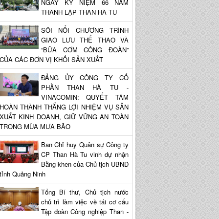
NGÀY KỶ NIỆM 66 NĂM
THÀNH LẬP THAN HÀ TU
SÔI NỔI CHƯƠNG TRÌNH
GIAO LƯU THỂ THAO VÀ
“BỮA CƠM CÔNG ĐOÀN”
CỦA CÁC ĐƠN VỊ KHỐI SẢN XUẤT
ĐẢNG ỦY CÔNG TY CỔ
PHẦN THAN HÀ TU -
VINACOMIN: QUYẾT TÂM
HOÀN THÀNH THẮNG LỢI NHIỆM VỤ SẢN
XUẤT KINH DOANH, GIỮ VỮNG AN TOÀN
TRONG MÙA MƯA BÃO
Ban Chỉ huy Quân sự Công ty
CP Than Hà Tu vinh dự nhận
Bằng khen của Chủ tịch UBND
tỉnh Quảng Ninh
Tổng Bí thư, Chủ tịch nước
chủ trì làm việc về tái cơ cấu
Tập đoàn Công nghiệp Than -