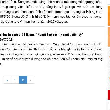
 chữa ô tô. Đằng sau vóc dáng nhỏ nhắn là một đảng viên gương mẫu,
h trong công việc, luôn tìm tòi, sáng tạo và gần gũi với anh em đồng
nh cũng là cá nhân điển hình tiên tiến được tuyên dương tại Hội nghị sơ
15/5/2016 của Bộ Chính trị về “Đẩy mạnh học tập và làm theo tư tưởng,
g ủy Công ty CP Than Hà Tu năm 2020 vừa qua.
u tuyên dương 21 Gương “Người thợ mỏ - Người chiến sỹ”
2/07/2021
 hiện việc học tập và làm theo tư tưởng, đạo đức, phong cách Hồ Chí
 những việc làm thiết thực, cụ thể, ý nghĩa gắn với phát huy truyền
 luật và Đồng tâm” của đội ngũ công nhân mỏ. Vừa qua, Đảng ủy Công
à Tu đã tổ chức tuyên dương các cá nhân tiêu biểu danh hiệu “Người thợ
1.
«
1
2
»