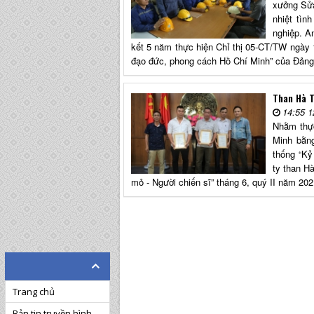
xưởng Sửa
nhiệt tìn
nghiệp. A
kết 5 năm thực hiện Chỉ thị 05-CT/TW ngày 
đạo đức, phong cách Hồ Chí Minh” của Đản
Than Hà T
14:55 1
Nhằm thực
Minh bằng
thống “Kỷ
ty than H
mỏ - Người chiến sĩ” tháng 6, quý II năm 202
Trang chủ
Bản tin truyền hình