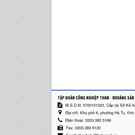
TẬP ĐOÀN CÔNG NGHIỆP THAN - KHOÁNG SẢN 
M.S.D.N: 5700101323, Cấp tại Sở Kế h
Địa chỉ:
Khu phố 6, phường Hà Tu, tỉnh
Điện thoại:
0203.383 5169
Fax:
0203.383 6120