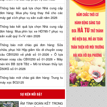
Thông báo kết quả lựa chọn Nhà cung cấp
đơn hàng: Mua phụ tùng thay thế cho các
máy gạt xích phục vụ sản xuất năm 2026
Thông báo kết quả lựa chọn Nhà cung cấp
đơn hàng: Mua phin lọc xe HD785-7 phục vụ
sản xuất quý II+IV năm 2026
Thông báo mời chào giá đơn hàng: Sửa
chữa, phục hồi Hộp giảm tốc di chuyển xoay
cầu CBIII250 vế phải số 01-2026 + Ô tựa
khoan xoay cầu CBIII250 số 01-2026 + Máy
nén khí BB 32/8 TB2 + Mô tơ khoan thủy lực
D50KS số 01-2026
Thông báo mời chào giá đơn hàng: Trung tu
máy xọc BO2125
SỰ KIỆN NỔI BẬT
ẤM TÌNH ĐOÀN KẾT TRONG