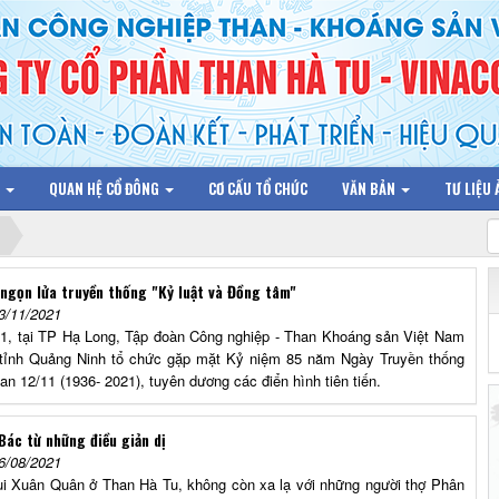
N
QUAN HỆ CỔ ĐÔNG
CƠ CẤU TỔ CHỨC
VĂN BẢN
TƯ LIỆU
ngọn lửa truyền thống "Kỷ luật và Đồng tâm"
3/11/2021
1, tại TP Hạ Long, Tập đoàn Công nghiệp - Than Khoáng sản Việt Nam
tỉnh Quảng Ninh tổ chức gặp mặt Kỷ niệm 85 năm Ngày Truyền thống
 12/11 (1936- 2021), tuyên dương các điển hình tiên tiến.
Bác từ những điều giản dị
6/08/2021
ùi Xuân Quân ở Than Hà Tu, không còn xa lạ với những người thợ Phân