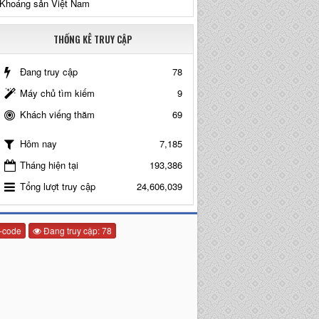
Khoáng sản Việt Nam
THỐNG KÊ TRUY CẬP
Đang truy cập
78
Máy chủ tìm kiếm
9
Khách viếng thăm
69
7,185
Hôm nay
Tháng hiện tại
193,386
Tổng lượt truy cập
24,606,039
-code
Đang truy cập: 78