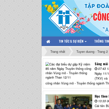
TIN TỨC & SỰ KIỆN
THÔNG TI
Trang nhất
Tuyen duong - Trang 2
Sáng mãi 
07:43 1
Ngày 11/1
(TKV) và 
công nhân Vùng mỏ - Truyền thống ngành Than
Học theo 
13:33 0
Cái tên B