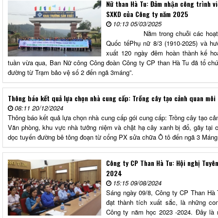
Nữ than Hà Tu: Đảm nhận công trình viê
SXKD của Công ty năm 2025
10:13 05/03/2025
Nằm trong chuỗi các hoạt động
Quốc tếPhụ nữ 8/3 (1910-2025) và hư
xuất 120 ngày đêm hoàn thành kế h
tuần vừa qua, Ban Nữ công Công đoàn Công ty CP than Hà Tu đã tổ chức
đường từ Trạm bảo vệ số 2 đến ngã 3máng”.
Thông báo kết quả lựa chọn nhà cung cấp: Trồng cây tạo cảnh quan môi
08:11 20/12/2024
Thông báo kết quả lựa chọn nhà cung cấp gói cung cấp: Trồng cây tạo cả
Văn phòng, khu vực nhà tưởng niệm và chặt hạ cây xanh bị đổ, gãy tại
dọc tuyến đường bê tông đoạn từ cổng PX sửa chữa Ô tô đến ngã 3 Mán
Công ty CP Than Hà Tu: Hội nghị Tuyê
2024
15:15 09/08/2024
Sáng ngày 09/8, Công ty CP Than Hà T
đạt thành tích xuất sắc, là những co
Công ty năm học 2023 -2024. Đây là 