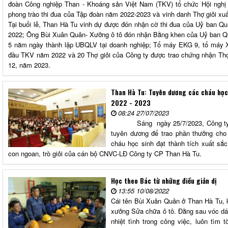
đoàn Công nghiệp Than - Khoáng sản Việt Nam (TKV) tổ chức Hội nghị t
phong trào thi đua của Tập đoàn năm 2022-2023 và vinh danh Thợ giỏi xu
Tại buổi lễ, Than Hà Tu vinh dự được đón nhận cờ thi đua của Uỷ ban Q
2022; Ông Bùi Xuân Quân- Xưởng ô tô đón nhận Bằng khen của Uỷ ban Quả
5 năm ngày thành lập UBQLV tại doanh nghiệp; Tổ máy EKG 9, tổ máy XC
đầu TKV năm 2022 và 20 Thợ giỏi của Công ty được trao chứng nhận Thợ
12, năm 2023.
Than Hà Tu: Tuyên dương các cháu học
2022 - 2023
08:24 27/07/2023
Sáng ngày 25/7/2023, Công ty Cổ 
tuyên dương để trao phần thưởng cho
cháu học sinh đạt thành tích xuất sắ
con ngoan, trò giỏi của cán bộ CNVC-LĐ Công ty CP Than Hà Tu.
Học theo Bác từ những điều giản dị
13:55 10/08/2022
Cái tên Bùi Xuân Quân ở Than Hà Tu, 
xưởng Sửa chữa ô tô. Đằng sau vóc dá
nhiệt tình trong công việc, luôn tìm 