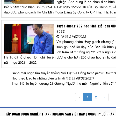
nghiệp. Anh cũng là cá nhân điển hình 
kết 5 năm thực hiện Chỉ thị 05-CT/TW ngày 15/5/2016 của Bộ Chính trị v
đạo đức, phong cách Hồ Chí Minh” của Đảng ủy Công ty CP Than Hà Tu 
Tuyên dương 782 học sinh giỏi con C
2022
10:33 21/07/2022
Với phương châm “Hãy giành những gì t
luôn ghi nhớ lời dạy của Bác Hồ kính y
ích trăm năm trồng người" với ý nghĩa 
Hà Tu đã tổ chức Hội nghị Tuyên dương cho hơn 200 cháu học sinh, đ
năm học 2021 – 2022.
Sáng mãi ngọn lửa truyền thống "Kỷ luật và Đồng tâm"
(07:43 13/11/
Học theo Bác từ những điều giản dị
(13:33 06/08/2021)
Than Hà Tu tuyên dương 21 Gương “Người thợ mỏ - Người chiến sỹ”
(
«
1
2
»
TẬP ĐOÀN CÔNG NGHIỆP THAN - KHOÁNG SẢN VIỆT NAM | CÔNG TY CỔ PHẨN 