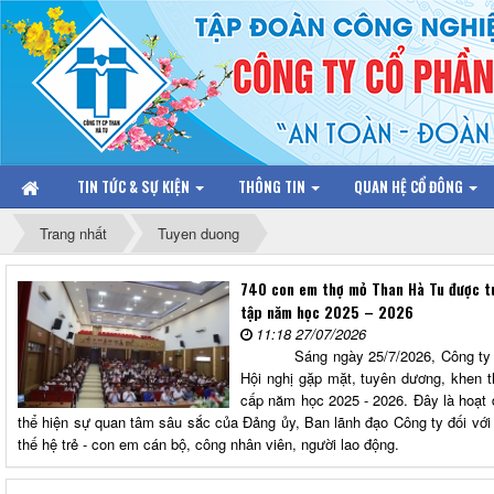
TIN TỨC & SỰ KIỆN
THÔNG TIN
QUAN HỆ CỔ ĐÔNG
Trang nhất
Tuyen duong
740 con em thợ mỏ Than Hà Tu được t
tập năm học 2025 – 2026
11:18 27/07/2026
Sáng ngày 25/7/2026, Công ty Cổ 
Hội nghị gặp mặt, tuyên dương, khen th
cấp năm học 2025 - 2026. Đây là hoạt 
thể hiện sự quan tâm sâu sắc của Đảng ủy, Ban lãnh đạo Công ty đối với
thế hệ trẻ - con em cán bộ, công nhân viên, người lao động.