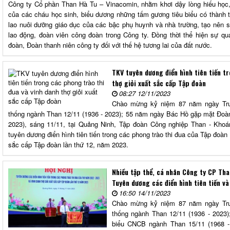
Công ty Cổ phần Than Hà Tu – Vinacomin, nhằm khơi dậy lòng hiếu học,
của các cháu học sinh, biểu dương những tấm gương tiêu biểu có thành t
lao nuôi dưỡng giáo dục của các bậc phụ huynh và nhà trường, tạo nên s
lao động, đoàn viên công đoàn trong Công ty. Đồng thời thể hiện sự 
đoàn, Đoàn thanh niên công ty đối với thế hệ tương lai của đất nước.
TKV tuyên dương điển hình tiên tiến t
thợ giỏi xuất sắc cấp Tập đoàn
08:27 12/11/2023
Chào mừng kỷ niệm 87 năm ngày Tru
thống ngành Than 12/11 (1936 - 2023); 55 năm ngày Bác Hồ gặp mặt Đoà
2023), sáng 11/11, tại Quảng Ninh, Tập đoàn Công nghiệp Than - Kho
tuyên dương điển hình tiên tiến trong các phong trào thi đua của Tập đoà
sắc cấp Tập đoàn lần thứ 12, năm 2023.
Nhiều tập thể, cá nhân Công ty CP Tha
Tuyên dương các điển hình tiên tiến và 
16:50 14/11/2023
Chào mừng kỷ niệm 87 năm ngày Tru
thống ngành Than 12/11 (1936 - 2023
biểu CNCB ngành Than 15/11 (1968 - 