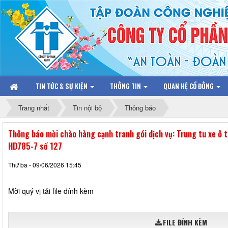
TIN TỨC & SỰ KIỆN
THÔNG TIN
QUAN HỆ CỔ ĐÔNG
Trang nhất
Tin nội bộ
Thông báo
Thông báo mời chào hàng cạnh tranh gói dịch vụ: Trung tu xe ô
HD785-7 số 127
Thứ ba - 09/06/2026 15:45
Mời quý vị tải file đính kèm
FILE ĐÍNH KÈM