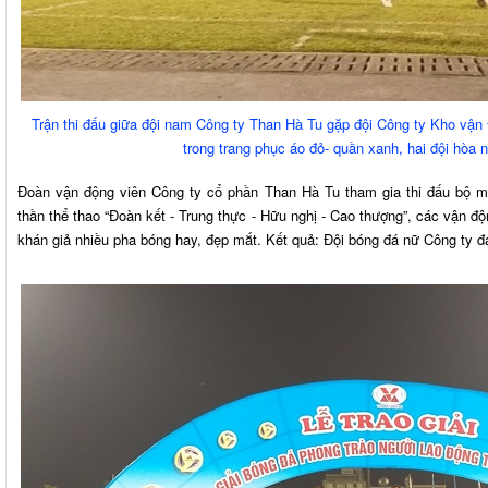
Trận thi đấu giữa đội nam Công ty Than Hà Tu gặp đội Công ty Kho vận
trong trang phục áo đỏ- quần xanh, hai đội hòa n
Đoàn vận động viên Công ty cổ phần Than Hà Tu tham gia thi đấu bộ 
thần thể thao “Đoàn kết - Trung thực - Hữu nghị - Cao thượng”, các vận độ
khán giả nhiều pha bóng hay, đẹp mắt. Kết quả: Đội bóng đá nữ Công ty đạ