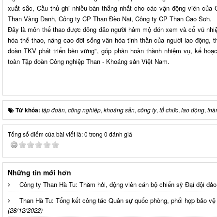
xuất sắc, Cầu thủ ghi nhiều bàn thắng nhất cho các vận động viên của
Than Vàng Danh, Công ty CP Than Đèo Nai, Công ty CP Than Cao Sơn.
Đây là môn thể thao được đông đảo người hâm mộ đón xem và cổ vũ nhiệ
hóa thể thao, nâng cao đời sống văn hóa tinh thần của người lao động, 
đoàn TKV phát triển bền vững", góp phần hoàn thành nhiệm vụ, kế hoạc
toàn Tập đoàn Công nghiệp Than - Khoáng sản Việt Nam.
Từ khóa:
tập đoàn
,
công nghiệp
,
khoáng sản
,
công ty
,
tổ chức
,
lao động
,
thà
Tổng số điểm của bài viết là: 0 trong 0 đánh giá
Những tin mới hơn
Công ty Than Hà Tu: Thăm hỏi, động viên cán bộ chiến sỹ Đại đội đả
Than Hà Tu: Tổng kết công tác Quân sự quốc phòng, phối hợp bảo vệ
(28/12/2022)