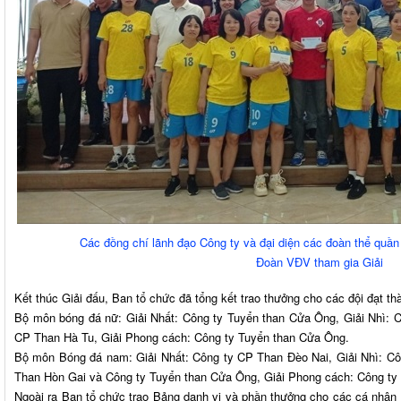
Các đồng chí lãnh đạo Công ty và đại diện các đoàn thể quần
Đoàn VĐV tham gia Giải
Kết thúc Giải đấu, Ban tổ chức đã tổng kết trao thưởng cho các đội đạt th
Bộ môn bóng đá nữ: Giải Nhất: Công ty Tuyển than Cửa Ông, Giải Nhì: 
CP Than Hà Tu, Giải Phong cách: Công ty Tuyển than Cửa Ông.
Bộ môn Bóng đá nam: Giải Nhất: Công ty CP Than Đèo Nai, Giải Nhì: Cô
Than Hòn Gai và Công ty Tuyển than Cửa Ông, Giải Phong cách: Công t
Ngoài ra Ban tổ chức trao Bảng danh vị và phần thưởng cho các cá nhân 