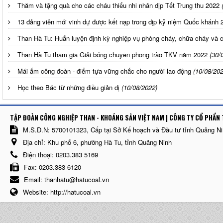
Thăm và tặng quà cho các cháu thiếu nhi nhân dịp Tết Trung thu 2022
13 đảng viên mới vinh dự được kết nạp trong dịp kỷ niệm Quốc khánh 
Than Hà Tu: Huấn luyện định kỳ nghiệp vụ phòng cháy, chữa cháy và 
Than Hà Tu tham gia Giải bóng chuyền phong trào TKV năm 2022
(30/
Mái ấm công đoàn - điểm tựa vững chắc cho người lao động
(10/08/202
Học theo Bác từ những điều giản dị
(10/08/2022)
TẬP ĐOÀN CÔNG NGHIỆP THAN - KHOÁNG SẢN VIỆT NAM | CÔNG TY CỔ PHẨN 
M.S.D.N: 5700101323, Cấp tại Sở Kế hoạch và Đầu tư tỉnh Quảng N
Địa chỉ:
Khu phố 6, phường Hà Tu, tỉnh Quảng Ninh
Điện thoại:
0203.383 5169
Fax:
0203.383 6120
Email:
thanhatu@hatucoal.vn
Website:
http://hatucoal.vn