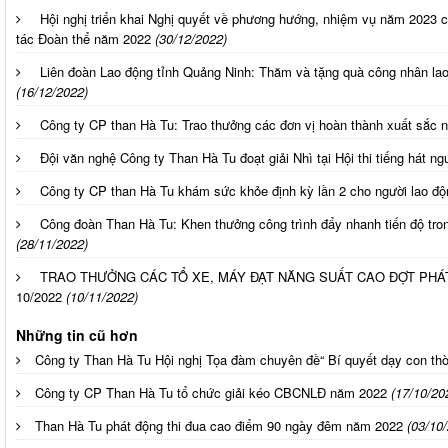
Hội nghị triển khai Nghị quyết về phương hướng, nhiệm vụ năm 2023
tác Đoàn thể năm 2022
(30/12/2022)
Liên đoàn Lao động tỉnh Quảng Ninh: Thăm và tặng quà công nhân l
(16/12/2022)
Công ty CP than Hà Tu: Trao thưởng các đơn vị hoàn thành xuất sắc 
Đội văn nghệ Công ty Than Hà Tu đoạt giải Nhì tại Hội thi tiếng hát 
Công ty CP than Hà Tu khám sức khỏe định kỳ lần 2 cho người lao độ
Công đoàn Than Hà Tu: Khen thưởng công trình đẩy nhanh tiến độ trong
(28/11/2022)
TRAO THƯỞNG CÁC TỔ XE, MÁY ĐẠT NĂNG SUẤT CAO ĐỢT PHÁ
10/2022
(10/11/2022)
Những tin cũ hơn
Công ty Than Hà Tu Hội nghị Tọa đàm chuyên đề“ Bí quyết dạy con thời
Công ty CP Than Hà Tu tổ chức giải kéo CBCNLĐ năm 2022
(17/10/20
Than Hà Tu phát động thi đua cao điểm 90 ngày đêm năm 2022
(03/10