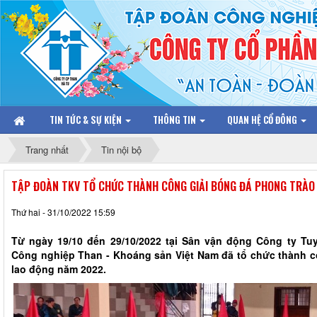
TIN TỨC & SỰ KIỆN
THÔNG TIN
QUAN HỆ CỔ ĐÔNG
Trang nhất
Tin nội bộ
TẬP ĐOÀN TKV TỔ CHỨC THÀNH CÔNG GIẢI BÓNG ĐÁ PHONG TRÀO
Thứ hai - 31/10/2022 15:59
Từ ngày 19/10 đến 29/10/2022 tại Sân vận động Công ty Tu
Công nghiệp Than - Khoáng sản Việt Nam đã tổ chức thành c
lao động năm 2022.