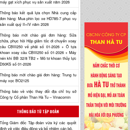
máy gạt xích phục vụ sản xuất năm 2026
Thông báo kết quả lựa chọn Nhà cung cấp
đơn hàng: Mua phin lọc xe HD785-7 phục vụ
sản xuất quý II+IV năm 2026
Thông báo mời chào giá đơn hàng: Sửa
chữa, phục hồi Hộp giảm tốc di chuyển xoay
cầu CBIII250 vế phải số 01-2026 + Ô tựa
khoan xoay cầu CBIII250 số 01-2026 + Máy
nén khí BB 32/8 TB2 + Mô tơ khoan thủy lực
D50KS số 01-2026
Thông báo mời chào giá đơn hàng: Trung tu
máy xọc BO2125
Thông báo về việc thay đổi địa chỉ trụ sở
Công ty Cổ phần Than Hà Tu – Vinacomin
THÔNG BÁO TỪ TẬP ĐOÀN
Tổng Giám đốc Tập đoàn vừa ký các quyết
định về việc điều động và bổ nhiệm cán bộ.