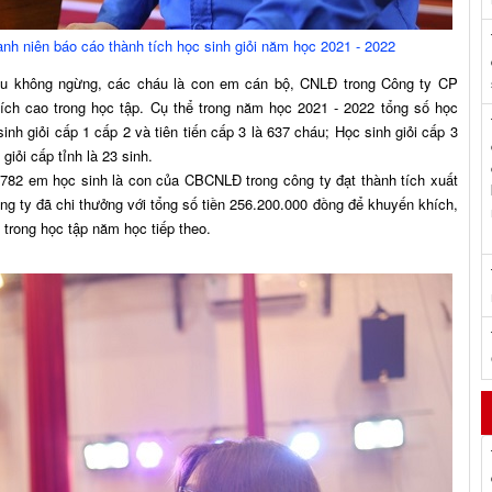
nh niên báo cáo thành tích học sinh giỏi năm học 2021 - 2022
ấu không ngừng, các cháu là con em cán bộ, CNLĐ trong Công ty CP
tích cao trong học tập. Cụ thể trong năm học 2021 - 2022 tổng số học
sinh giỏi cấp 1 cấp 2 và tiên tiến cấp 3 là 637 cháu; Học sinh giỏi cấp 3
giỏi cấp tỉnh là 23 sinh.
 782 em học sinh là con của CBCNLĐ trong công ty đạt thành tích xuất
ng ty đã chi thưởng với tổng số tiền 256.200.000 đồng để khuyến khích,
 trong học tập năm học tiếp theo.