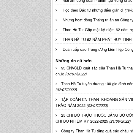
Mái ấm công đoàn - điểm tựa vững chắc 
Học theo Bác từ những điều giản dị
(10/
Những hoạt động Tháng tri ân tại Công 
Than Hà Tu: Gặp mặt kỷ niệm 62 năm ngà
THAN HÀ TU 62 NĂM PHÁT HUY TINH TH
Đoàn cấp cao Trung ương Liên hiệp Công
Những tin cũ hơn
93 CNVCLĐ xuất sắc của Than Hà Tu tham
chức
(07/07/2022)
Than Hà Tu tuyên dương 100 gia đình côn
(02/07/2022)
TẬP ĐOÀN CN THAN- KHOÁNG SẢN VI
TRÀO NĂM 2022
(02/07/2022)
25 CHI BỘ TRỰC THUỘC ĐẢNG BỘ CÔN
CHI BỘ NHIỆM KỲ 2022-2025
(21/06/2022)
Công ty Than Hà Tu tặng quà các cháu nhâ