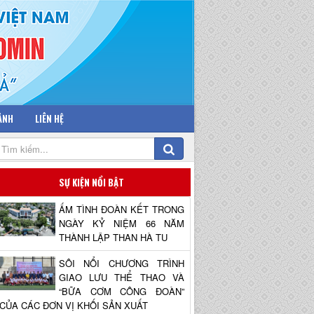
 ẢNH
LIÊN HỆ
SỰ KIỆN NỔI BẬT
ẤM TÌNH ĐOÀN KẾT TRONG
NGÀY KỶ NIỆM 66 NĂM
THÀNH LẬP THAN HÀ TU
SÔI NỔI CHƯƠNG TRÌNH
GIAO LƯU THỂ THAO VÀ
“BỮA CƠM CÔNG ĐOÀN”
CỦA CÁC ĐƠN VỊ KHỐI SẢN XUẤT