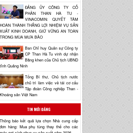
ĐẢNG ỦY CÔNG TY CỔ
PHẦN THAN HÀ TU -
VINACOMIN: QUYẾT TÂM
HOÀN THÀNH THẮNG LỢI NHIỆM VỤ SẢN
XUẤT KINH DOANH, GIỮ VỮNG AN TOÀN
TRONG MÙA MƯA BÃO
Ban Chỉ huy Quân sự Công ty
CP Than Hà Tu vinh dự nhận
Bằng khen của Chủ tịch UBND
tỉnh Quảng Ninh
Tổng Bí thư, Chủ tịch nước
chủ trì làm việc về tái cơ cấu
Tập đoàn Công nghiệp Than -
Khoáng sản Việt Nam
TIN MỚI ĐĂNG
Thông báo kết quả lựa chọn Nhà cung cấp
đơn hàng: Mua phụ tùng thay thế cho các
máy gạt xích phục vụ sản xuất năm 2026