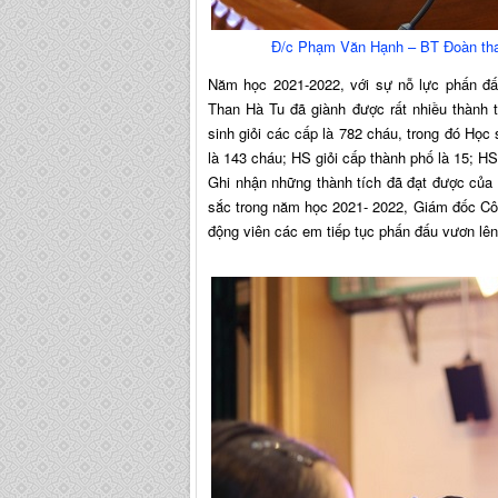
Đ/c Phạm Văn Hạnh – BT Đoàn tha
Năm học 2021-2022, với sự nỗ lực phấn đ
Than Hà Tu đã giành được rất nhiều thành 
sinh giỏi các cấp là 782 cháu, trong đó Học 
là 143 cháu; HS giỏi cấp thành phố là 15; HS 
Ghi nhận những thành tích đã đạt được của
sắc trong năm học 2021- 2022, Giám đốc Cô
động viên các em tiếp tục phấn đấu vươn lên