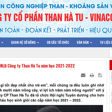
N
QUAN HỆ CỔ ĐÔNG
CƠ CẤU TỔ CHỨC
VĂN BẢN
TƯ LIỆU
BCNLĐ Công ty Than Hà Tu năm học 2021-2022
 tốt đẹp nhất cho trẻ em”, mỗi chúng ta đều luôn ghi nhớ
ch mười năm trồng cây, vì lợi ích trăm năm trồng người" với ý
ty CP Than Hà Tu đã tổ chức Hội nghị Tuyên dương cho hơn
cháu học sinh giỏi các cấp năm học 2021 – 2022.