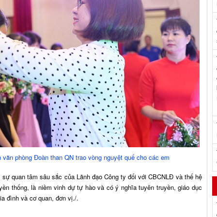
văn phòng Đoàn than QN trao vòng nguyệt quế cho các em
c sự quan tâm sâu sắc của Lãnh đạo Công ty đối với CBCNLĐ và thế hệ
uyền thống, là niềm vinh dự tự hào và có ý nghĩa tuyên truyền, giáo dục
a đình và cơ quan, đơn vị./.