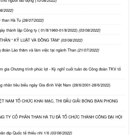
cho người lao động
(10/08/2022)
08/2022)
ty than Hà Tu
(28/07/2022)
y thành lập Công ty ( 01/8/1960-01/8/2022)
(03/08/2022)
ẦN “ KỶ LUẬT VÀ ĐỒNG TÂM”
(03/08/2022)
 đoàn Lào thăm và làm việc tại ngành Than
(21/07/2022)
 gia Chương trình phúc lợi - Kỳ nghỉ cuối tuần do Công đoàn TKV tổ
g nhân tiêu biểu ngày Gia đình Việt Nam (28/6/2001-28/6/2022)
ỆT NAM TỔ CHỨC KHAI MẠC, THI ĐẤU GIẢI BÓNG BÀN PHONG
G TY CỔ PHẦN THAN HÀ TU ĐÃ TỔ CHỨC THÀNH CÔNG ĐẠI HỘI
n dịp Quốc tế thiếu nhi 1/6
(03/06/2022)