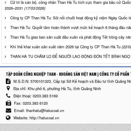
Cử tri là cán bộ, công nhân Than Hà Tu tích cực tham gia bầu cử Qu
2026–2031
(17/03/2026)
Công ty CP Than Hà Tu: Sôi nổi chuỗi hoạt động kỷ niệm Ngày Quốc t
Than Hà Tu: Quyết tâm hoàn thành vượt mức kế hoạch 6 tháng đầu n
Than Hà Tu giao ban sản xuất đầu xuân và phát động Tết trồng cây n
Khí thế khai xuân sản xuất năm 2026 tại Công ty CP Than Hà Tu
(22/0
THAN HÀ TU CHĂM LO ĐỂ NGƯỜI LAO ĐỘNG ĐÓN TẾT BÍNH NGỌ 
TẬP ĐOÀN CÔNG NGHIỆP THAN - KHOÁNG SẢN VIỆT NAM | CÔNG TY CỔ PHẨN 
M.S.D.N: 5700101323, Cấp tại Sở Kế hoạch và Đầu tư tỉnh Quảng N
Địa chỉ:
Khu phố 6, phường Hà Tu, tỉnh Quảng Ninh
Điện thoại:
0203.383 5169
Fax:
0203.383 6120
Email:
thanhatu@hatucoal.vn
Website:
http://hatucoal.vn