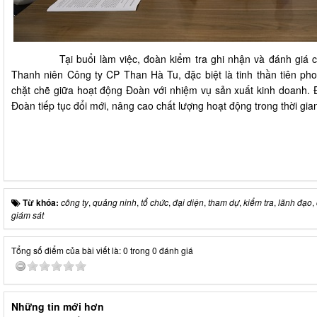
Tại buổi làm việc, đoàn kiểm tra ghi nhận và đánh giá ca
Thanh niên Công ty CP Than Hà Tu, đặc biệt là tinh thần tiên ph
chặt chẽ giữa hoạt động Đoàn với nhiệm vụ sản xuất kinh doanh. 
Đoàn tiếp tục đổi mới, nâng cao chất lượng hoạt động trong thời gian
Từ khóa:
công ty
,
quảng ninh
,
tổ chức
,
đại diện
,
tham dự
,
kiểm tra
,
lãnh đạo
,
giám sát
Tổng số điểm của bài viết là: 0 trong 0 đánh giá
Những tin mới hơn