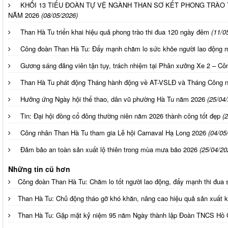
KHỐI 13 TIỂU ĐOÀN TỰ VỆ NGÀNH THAN SƠ KẾT PHONG TRÀO 
NĂM 2026
(08/05/2026)
Than Hà Tu triển khai hiệu quả phong trào thi đua 120 ngày đêm
(11/0
Công đoàn Than Hà Tu: Đẩy mạnh chăm lo sức khỏe người lao động 
Gương sáng đảng viên tận tụy, trách nhiệm tại Phân xưởng Xe 2 – C
Than Hà Tu phát động Tháng hành động về AT-VSLĐ và Tháng Công 
Hưởng ứng Ngày hội thể thao, dân vũ phường Hà Tu năm 2026
(25/04
Tin: Đại hội đồng cổ đông thường niên năm 2026 thành công tốt đẹp
(
Công nhân Than Hà Tu tham gia Lễ hội Carnaval Hạ Long 2026
(04/05
Đảm bảo an toàn sản xuất lộ thiên trong mùa mưa bão 2026
(25/04/20
Những tin cũ hơn
Công đoàn Than Hà Tu: Chăm lo tốt người lao động, đẩy mạnh thi đua 
Than Hà Tu: Chủ động tháo gỡ khó khăn, nâng cao hiệu quả sản xuất 
Than Hà Tu: Gặp mặt kỷ niệm 95 năm Ngày thành lập Đoàn TNCS Hồ 