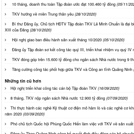
10 tháng, doanh thu toàn Tập đoàn ước đạt 100.460 tỷ đồng
(05/11/20
TKV hướng về miền Trung thân yêu
(28/10/2020)
Bí thư Đảng ủy, Chủ tịch HĐTV Tập đoàn TKV Lê Minh Chuẩn là đại biể
XIII của Đảng
(28/10/2020)
Hội nghị giao ban điều hành sản xuất tháng 10/2020
(05/10/2020)
Đảng ủy Tập đoàn sơ kết công tác quý III, triển khai nhiệm vụ quý IV
TKV đóng góp trên 15.600 tỷ đồng cho ngân sách Nhà nước trong 9 t
Tăng cường công tác phối hợp giữa TKV và Công an tỉnh Quảng Ninh
Những tin cũ hơn
Hội nghị triển khai công tác cán bộ Tập đoàn TKV
(16/09/2020)
8 tháng, TKV nộp ngân sách Nhà nước 12.900 tỷ đồng
(07/09/2020)
Thi thực hành các nghề Kỹ thuật cơ điện mỏ hầm lò và các nghề cơ khí H
năm 2020
(03/09/2020)
Phó chủ tịch Quốc hội Phùng Quốc Hiển làm việc với TKV về sản xuất
Đảng ủy Than Quảng Ninh công bố quyết định điều động cán bộ chuyê