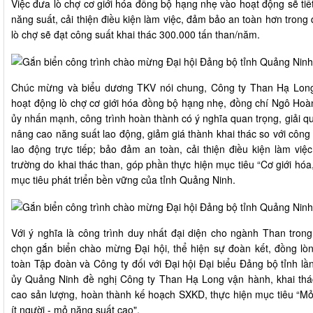
Việc đưa lò chợ cơ giới hóa đồng bộ hạng nhẹ vào hoạt động sẽ t
năng suất, cải thiện điều kiện làm việc, đảm bảo an toàn hơn trong
lò chợ sẽ đạt công suất khai thác 300.000 tấn than/năm.
Chúc mừng và biểu dương TKV nói chung, Công ty Than Hạ Long
hoạt động lò chợ cơ giới hóa đồng bộ hạng nhẹ, đồng chí Ngô Hoà
ủy nhấn mạnh, công trình hoàn thành có ý nghĩa quan trọng, giải qu
nâng cao năng suất lao động, giảm giá thành khai thác so với côn
lao động trực tiếp; bảo đảm an toàn, cải thiện điều kiện làm vi
trường do khai thác than, góp phần thực hiện mục tiêu “Cơ giới hóa
mục tiêu phát triển bền vững của tỉnh Quảng Ninh.
Với ý nghĩa là công trình duy nhất đại diện cho ngành Than trong
chọn gắn biển chào mừng Đại hội, thể hiện sự đoàn kết, đồng lò
toàn Tập đoàn và Công ty đối với Đại hội Đại biểu Đảng bộ tỉnh lầ
ủy Quảng Ninh đề nghị Công ty Than Hạ Long vận hành, khai thá
cao sản lượng, hoàn thành kế hoạch SXKD, thực hiện mục tiêu “Mỏ
ít người - mỏ năng suất cao".