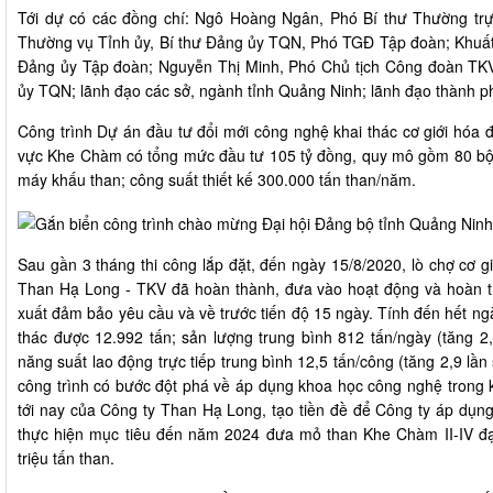
Tới dự có các đồng chí: Ngô Hoàng Ngân, Phó Bí thư Thường trự
Thường vụ Tỉnh ủy, Bí thư Đảng ủy TQN, Phó TGĐ Tập đoàn; Khuấ
Đảng ủy Tập đoàn; Nguyễn Thị Minh, Phó Chủ tịch Công đoàn TK
ủy TQN; lãnh đạo các sở, ngành tỉnh Quảng Ninh; lãnh đạo thành
Công trình Dự án đầu tư đổi mới công nghệ khai thác cơ giới hóa đ
vực Khe Chàm có tổng mức đầu tư 105 tỷ đồng, quy mô gồm 80 bộ
máy khấu than; công suất thiết kế 300.000 tấn than/năm.
Sau gần 3 tháng thi công lắp đặt, đến ngày 15/8/2020, lò chợ cơ 
Than Hạ Long - TKV đã hoàn thành, đưa vào hoạt động và hoàn th
xuất đảm bảo yêu cầu và về trước tiến độ 15 ngày. Tính đến hết ng
thác được 12.992 tấn; sản lượng trung bình 812 tấn/ngày (tăng 2,
năng suất lao động trực tiếp trung bình 12,5 tấn/công (tăng 2,9 lần
công trình có bước đột phá về áp dụng khoa học công nghệ trong kh
tới nay của Công ty Than Hạ Long, tạo tiền đề để Công ty áp dụn
thực hiện mục tiêu đến năm 2024 đưa mỏ than Khe Chàm II-IV đạt 
triệu tấn than.