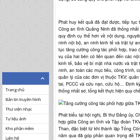
Phát huy kết quả đã đạt được, tiếp tục 
Công an tỉnh Quảng Ninh đã thống nhất 
quy định cụ thể hơn về nội dung, nguyê
ninh nội bộ, an ninh kinh tế và trật tự 
tục tăng cường công tác phối hợp, trao 
vụ của hai bên có liên quan đến các nội 
kinh tế, bảo vệ bí mật nhà nước và trật
ninh, an toàn các mục tiêu, công trình, c
quản lý của các đơn vị thuộc TKV; quản 
tai, PCCC và cứu nạn, cứu hộ… Định k
Trang chủ
thống nhất sơ, tổng kết thực hiện quy ch
Bản tin truyền hình
Thư viện nhạc
Phát biểu tại hội nghị, Bí thư Đảng ủy
Tư liệu ảnh
hợp giữa Công an tỉnh và Tập đoàn TKV đ
Than, đặc biệt từ khi thành lập Tổng Cô
Kho phần mềm
năm qua đã góp phần quan trọng để TKV
Liên hệ