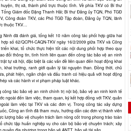
huyện, thị xã, thành phố trực thuộc tỉnh. Về phía TKV có Bí thư
; Tổng Giám đốc Đặng Thanh Hải; Bí thư Đảng ủy TQN, Phó TGĐ
TV, Công đoàn TKV, các Phó TGĐ Tập đoàn, Đảng ủy TQN, lãnh
rực thuộc TKV…
g Ninh đã đánh giá, tổng kết 10 năm công tác phối hợp giữa hai
hối hợp số 62/QCPH-CAQN-TKV ngày 16/2/2009 giữa TKV và Công
triển khai, tổ chức thực hiện tốt các nội dung phối hợp theo quy
o đổi thông tin, tình hình liên quan đến công tác bảo vệ an ninh
 trật tự xã hội, đặc biệt là các vấn đề liên quan đến hoạt động khai
n, khai trường, ranh giới quản lý tài nguyên than. Đồng thời, chủ
ừa, phát hiện, ngăn chặn và đấu tranh có hiệu quả với hoạt động
 phép và các hành vi vi phạm pháp luật khác.
công tác bảo vệ an ninh chính trị nội bộ, bảo vệ an ninh kinh tế
ớc ngoài đến làm việc, tham quan, ký kết hợp đồng với TKV; quản
ngoài làm việc tại TKV và các đơn vị. Trong công tác xây dựng
quốc, Công an tỉnh đã tham mưu, hướng dẫn các đơn vị thành viên
ực lượng bảo vệ chuyên trách làm nòng cốt trong phong trào toàn
 chức tập huấn nghiệp vụ cho cán bộ bảo vệ chuyên trách; xây
nh quyền địa phương trong bảo vệ ANTT, bảo vệ tài sản…