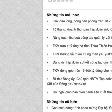
Những tin mới hơn
Giải cầu lông, bóng bàn phong trào TKV
10 tháng, doanh thu toàn Tập đoàn ước đ
Nâng cao hiệu quả công tác quản lý vật 
TKV trao 1 tỷ ủng hộ tỉnh Thừa Thiên Hu
TKV hướng về miền Trung thân yêu
(28/
Đảng ủy Tập đoàn sơ kết công tác quý II
TKV đóng góp trên 15.600 tỷ đồng cho 
Bí thư Đảng ủy, Chủ tịch HĐTV Tập đoàn 
XIII của Đảng
(28/10/2020)
Hội nghị giao ban điều hành sản xuất th
Những tin cũ hơn
Gắn biển công trình chào mừng Đại hội Đ