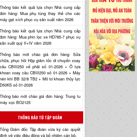
Thông báo kết quả lựa chọn Nhà cung cấp
đơn hàng: Mua phụ tùng thay thế cho các
máy gạt xích phục vụ sản xuất năm 2026
Thông báo kết quả lựa chọn Nhà cung cấp
đơn hàng: Mua phin lọc xe HD785-7 phục vụ
sản xuất quý II+IV năm 2026
Thông báo mời chào giá đơn hàng: Sửa
chữa, phục hồi Hộp giảm tốc di chuyển xoay
cầu CBIII250 vế phải số 01-2026 + Ô tựa
khoan xoay cầu CBIII250 số 01-2026 + Máy
nén khí BB 32/8 TB2 + Mô tơ khoan thủy lực
D50KS số 01-2026
Thông báo mời chào giá đơn hàng: Trung tu
máy xọc BO2125
THÔNG BÁO TỪ TẬP ĐOÀN
Tổng Giám đốc Tập đoàn vừa ký các quyết
định về việc điều động và bổ nhiệm cán bộ.