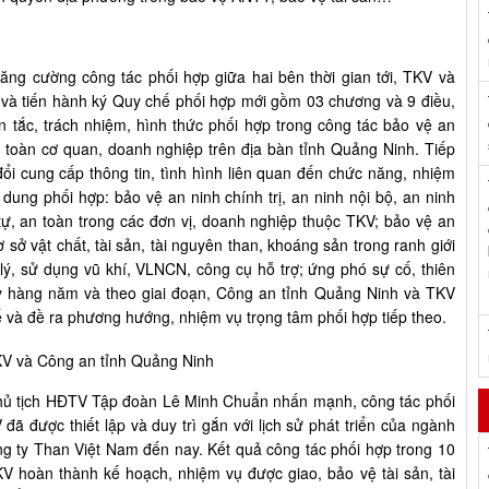
tăng cường công tác phối hợp giữa hai bên thời gian tới, TKV và
và tiến hành ký Quy chế phối hợp mới gồm 03 chương và 9 điều,
n tắc, trách nhiệm, hình thức phối hợp trong công tác bảo vệ an
an toàn cơ quan, doanh nghiệp trên địa bàn tỉnh Quảng Ninh. Tiếp
đổi cung cấp thông tin, tình hình liên quan đến chức năng, nhiệm
dung phối hợp: bảo vệ an ninh chính trị, an ninh nội bộ, an ninh
 tự, an toàn trong các đơn vị, doanh nghiệp thuộc TKV; bảo vệ an
ơ sở vật chất, tài sản, tài nguyên than, khoáng sản trong ranh giới
lý, sử dụng vũ khí, VLNCN, công cụ hỗ trợ; ứng phó sự cố, thiên
ỳ hàng năm và theo giai đoạn, Công an tỉnh Quảng Ninh và TKV
ế và đề ra phương hướng, nhiệm vụ trọng tâm phối hợp tiếp theo.
, Chủ tịch HĐTV Tập đoàn Lê Minh Chuẩn nhấn mạnh, công tác phối
ã được thiết lập và duy trì gắn với lịch sử phát triển của ngành
ng ty Than Việt Nam đến nay. Kết quả công tác phối hợp trong 10
 hoàn thành kế hoạch, nhiệm vụ được giao, bảo vệ tài sản, tài