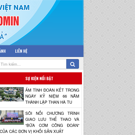
 ẢNH
LIÊN HỆ
SỰ KIỆN NỔI BẬT
ẤM TÌNH ĐOÀN KẾT TRONG
NGÀY KỶ NIỆM 66 NĂM
THÀNH LẬP THAN HÀ TU
SÔI NỔI CHƯƠNG TRÌNH
GIAO LƯU THỂ THAO VÀ
“BỮA CƠM CÔNG ĐOÀN”
CỦA CÁC ĐƠN VỊ KHỐI SẢN XUẤT