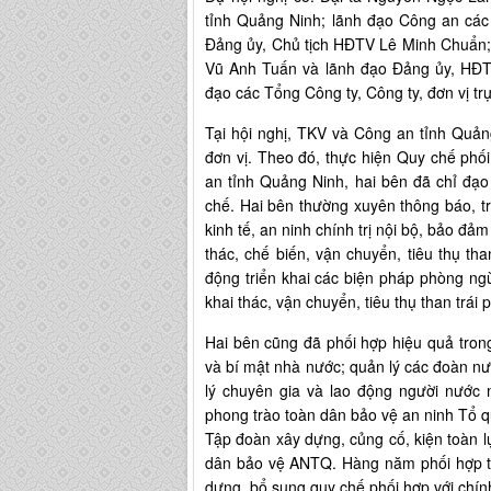
tỉnh Quảng Ninh; lãnh đạo Công an các 
Đảng ủy, Chủ tịch HĐTV Lê Minh Chuẩn
Vũ Anh Tuấn và lãnh đạo Đảng ủy, HĐ
đạo các Tổng Công ty, Công ty, đơn vị t
Tại hội nghị, TKV và Công an tỉnh Quản
đơn vị. Theo đó, thực hiện Quy chế p
an tỉnh Quảng Ninh, hai bên đã chỉ đạo 
chế. Hai bên thường xuyên thông báo, tra
kinh tế, an ninh chính trị nội bộ, bảo đảm
thác, chế biến, vận chuyển, tiêu thụ tha
động triển khai các biện pháp phòng ng
khai thác, vận chuyển, tiêu thụ than trái
Hai bên cũng đã phối hợp hiệu quả trong 
và bí mật nhà nước; quản lý các đoàn nư
lý chuyên gia và lao động người nước 
phong trào toàn dân bảo vệ an ninh Tổ 
Tập đoàn xây dựng, củng cố, kiện toàn l
dân bảo vệ ANTQ. Hàng năm phối hợp tổ
dựng, bổ sung quy chế phối hợp với chí