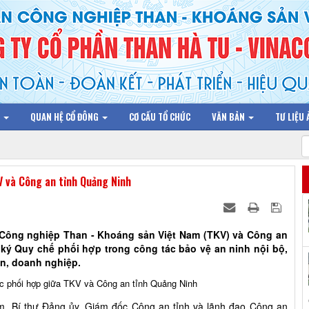
N
QUAN HỆ CỔ ĐÔNG
CƠ CẤU TỔ CHỨC
VĂN BẢN
TƯ LIỆU
 và Công an tỉnh Quảng Ninh
 Công nghiệp Than - Khoáng sản Việt Nam (TKV) và Công an
 ký Quy chế phối hợp trong công tác bảo vệ an ninh nội bộ,
uan, doanh nghiệp.
m, Bí thư Đảng ủy, Giám đốc Công an tỉnh và lãnh đạo Công an