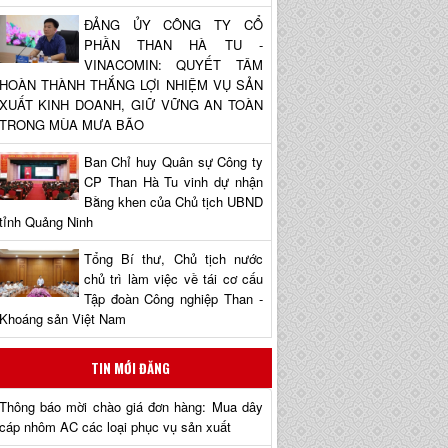
ĐẢNG ỦY CÔNG TY CỔ
PHẦN THAN HÀ TU -
VINACOMIN: QUYẾT TÂM
HOÀN THÀNH THẮNG LỢI NHIỆM VỤ SẢN
XUẤT KINH DOANH, GIỮ VỮNG AN TOÀN
TRONG MÙA MƯA BÃO
Ban Chỉ huy Quân sự Công ty
CP Than Hà Tu vinh dự nhận
Bằng khen của Chủ tịch UBND
tỉnh Quảng Ninh
Tổng Bí thư, Chủ tịch nước
chủ trì làm việc về tái cơ cấu
Tập đoàn Công nghiệp Than -
Khoáng sản Việt Nam
TIN MỚI ĐĂNG
Thông báo mời chào giá đơn hàng: Mua dây
cáp nhôm AC các loại phục vụ sản xuất