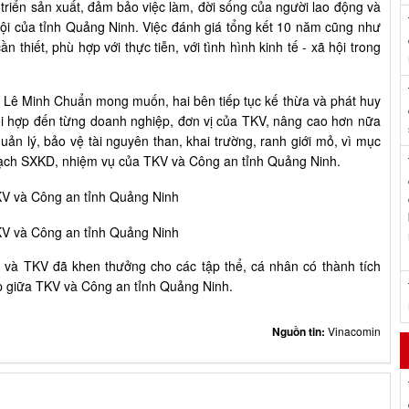
riển sản xuất, đảm bảo việc làm, đời sống của người lao động và
 hội của tỉnh Quảng Ninh. Việc đánh giá tổng kết 10 năm cũng như
n thiết, phù hợp với thực tiễn, với tình hình kinh tế - xã hội trong
 Lê Minh Chuẩn mong muốn, hai bên tiếp tục kế thừa và phát huy
hối hợp đến từng doanh nghiệp, đơn vị của TKV, nâng cao hơn nữa
quản lý, bảo vệ tài nguyên than, khai trường, ranh giới mỏ, vì mục
hoạch SXKD, nhiệm vụ của TKV và Công an tỉnh Quảng Ninh.
 và TKV đã khen thưởng cho các tập thể, cá nhân có thành tích
p giữa TKV và Công an tỉnh Quảng Ninh.
Nguồn tin:
Vinacomin