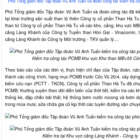
Phó Tổng giám đốc Tập đoàn Vũ Anh Tuấn và đoàn công tác kiểm tra cô
Phó Tổng giám đốc Tập đoàn Vũ Anh Tuấn và đoàn công tác đã ki
tại khai trường sản xuất than lộ thiên Công ty cổ phần Than Hà T
than từ Công ty cổ phần Than Hà Tu về các kho, cảng, khu vực MB
cảng Làng Khánh của Công ty Tuyển than Hòn Gai - Vinacomin, 
cảng Làng Khánh do Công ty Môi trường - TKV quản lý....
Kiểm tra công tác PCMB khu vực Kho than MB+55 Côn
Theo báo cáo của các đơn vị, thực hiện chỉ đạo của Tập đoàn, các
thành các công trình, hạng mục PCMB trước Cốc Vũ 20/4, xây dựng
kiếm cứu nạn (PCTT - TKCN). Công ty cổ phần Than Hà Tu đã chuẩn
PCMB; thường xuyên theo dõi diễn biến của thời tiết, kiểm tra các 
thống kè, đập chắn bãi thải; hệ thống bơm nước moong và bơm d
trong mùa mưa; sửa chữa gia cố kịp thời các tuyến đường vận ch
Kiểm tra tại Khu vực cảng Làng Khánh - Công ty