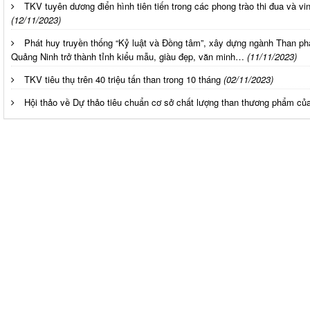
TKV tuyên dương điển hình tiên tiến trong các phong trào thi đua và vi
(12/11/2023)
Phát huy truyền thống “Kỷ luật và Đồng tâm”, xây dựng ngành Than ph
Quảng Ninh trở thành tỉnh kiểu mẫu, giàu đẹp, văn minh…
(11/11/2023)
TKV tiêu thụ trên 40 triệu tấn than trong 10 tháng
(02/11/2023)
Hội thảo về Dự thảo tiêu chuẩn cơ sở chất lượng than thương phẩm c