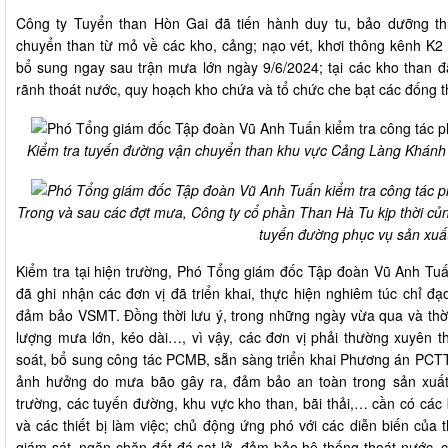
Công ty Tuyển than Hòn Gai đã tiến hành duy tu, bảo dưỡng t
chuyển than từ mỏ về các kho, cảng; nạo vét, khơi thông kênh K2
bổ sung ngay sau trận mưa lớn ngày 9/6/2024; tại các kho than đ
rãnh thoát nước, quy hoạch kho chứa và tổ chức che bạt các đống
Kiểm tra tuyến đường vận chuyển than khu vực Cảng Làng Khánh 
Trong và sau các đợt mưa, Công ty cổ phần Than Hà Tu kịp thời củn
tuyến đường phục vụ sản xuấ
Kiểm tra tại hiện trường, Phó Tổng giám đốc Tập đoàn Vũ Anh T
đã ghi nhận các đơn vị đã triển khai, thực hiện nghiêm túc chỉ 
đảm bảo VSMT. Đồng thời lưu ý, trong những ngày vừa qua và thời gi
lượng mưa lớn, kéo dài…, vì vậy, các đơn vị phải thường xuyên the
soát, bổ sung công tác PCMB, sẵn sàng triển khai Phương án PC
ảnh hưởng do mưa bão gây ra, đảm bảo an toàn trong sản xuất; 
trường, các tuyến đường, khu vực kho than, bãi thải,… cần có cá
và các thiết bị làm việc; chủ động ứng phó với các diễn biến của t
giám sát, ngăn chặn đất đá sạt lở, đảm bảo hệ thống thoát nước, 