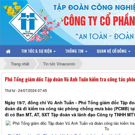
TIN TỨC & SỰ KIỆN
THÔNG TIN
QUAN HỆ CỔ ĐÔNG
Trang nhất
Tin tức Vinacomin
Phó Tổng giám đốc Tập đoàn Vũ Anh Tuấn kiểm tra công tác phò
Thứ tư - 24/07/2024 07:45
Ngày 19/7, đồng chí Vũ Anh Tuấn - Phó Tổng giám đốc Tập đ
đoàn đã đi kiểm tra công tác phòng chống mưa bão (PCMB) tạ
đi có Ban MT, AT, SXT Tập đoàn và lãnh đạo Công ty TNHH MTV