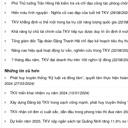
Phó Thủ tướng Trần Hồng Hà kiểm tra và chỉ đạo công tác phòng chốn
Hiến máu tình nguyện - Nghĩa cử cao đẹp của tuổi trẻ TKV
(29/08/202
TKV khẳng định vị thế một trong ba trụ cột năng lượng quốc gia
(22/08
Khả năng tự chủ tài chính của TKV tiếp tục được duy trì ổn định ở mứ
Tổng giám đốc Tập đoàn Đặng Thanh Hải chỉ đạo kế hoạch tiêu thụ th
Nâng cao hiệu quả hoạt động tư vấn, nghiên cứu trong TKV
(22/08/20
7 tháng đầu năm, TKV đạt doanh thu trên 100 nghìn tỷ đồng
(22/08/20
Những tin cũ hơn
Phát huy truyền thống “Kỷ luật và đồng tâm”, quyết tâm thực hiện ho
2024
(27/03/2024)
TKV triển khai nhiệm vụ năm 2024
(13/01/2024)
Xây dựng Đảng bộ TKV trong sạch vững mạnh, phát huy truyền thống “
TKV nhận cờ đơn vị xuất sắc, dẫn đầu trong phong trào thi đua năm 20
Dự kiến năm 2023, TKV nộp ngân sách tại Quảng Ninh tăng 11,6% so 