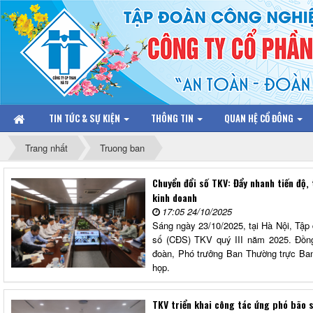
TIN TỨC & SỰ KIỆN
THÔNG TIN
QUAN HỆ CỔ ĐÔNG
Trang nhất
Truong ban
Chuyển đổi số TKV: Đẩy nhanh tiến độ, 
kinh doanh
17:05 24/10/2025
Sáng ngày 23/10/2025, tại Hà Nội, Tập
số (CĐS) TKV quý III năm 2025. Đồn
đoàn, Phó trưởng Ban Thường trực Ban
họp.
TKV triển khai công tác ứng phó bão 