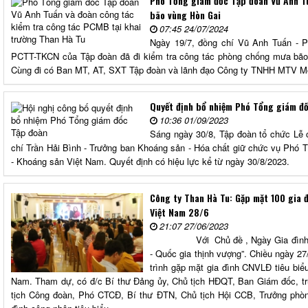
Phó Tổng giám đốc Tập đoàn Vũ Anh T
bão vùng Hòn Gai
07:45 24/07/2024
Ngày 19/7, đồng chí Vũ Anh Tuấn - 
PCTT-TKCN của Tập đoàn đã đi kiểm tra công tác phòng chống mưa bão
Cùng đi có Ban MT, AT, SXT Tập đoàn và lãnh đạo Công ty TNHH MTV Mô
Quyết định bổ nhiệm Phó Tổng giám đ
10:36 01/09/2023
Sáng ngày 30/8, Tập đoàn tổ chức Lễ 
chí Trần Hải Bình - Trưởng ban Khoáng sản - Hóa chất giữ chức vụ Phó
- Khoáng sản Việt Nam. Quyết định có hiệu lực kể từ ngày 30/8/2023.
Công ty Than Hà Tu: Gặp mặt 100 gia 
Việt Nam 28/6
21:07 27/06/2023
Với Chủ đề , Ngày Gia đình Việt
- Quốc gia thịnh vượng”. Chiều ngày 
trình gặp mặt gia đình CNVLĐ tiêu biể
Nam. Tham dự, có đ/c Bí thư Đảng ủy, Chủ tịch HĐQT, Ban Giám đốc, t
tịch Công đoàn, Phó CTCĐ, Bí thư ĐTN, Chủ tịch Hội CCB, Trưởng phòn