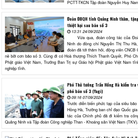
PCTT-TKCN Tập đoàn Nguyễn Huy Nam c
Đoàn ĐBQH tỉnh Quảng Ninh thăm, tặng
thiệt hại sau bão số 3
13:31 24/09/2024
Vừa qua, đoàn công tác của Đoàn
Ninh do đồng chí Nguyễn Thị Thu Hà
đoàn đã tới thăm hỏi, động viên CNCB 
nề bởi cơn bão số 3. Cùng đi có Hoà thượng Thích Thanh Quyết, Phó Chủ 
Phật giáo Việt Nam, Trưởng Ban Trị sự Giáo hội Phật giáo Việt Nam tỉ
nghiệp tỉnh.
Phó Thủ tướng Trần Hồng Hà kiểm tra 
phó bão số 3 (Yagi)
09:16 07/09/2024
Trước diễn biến phức tạp của siêu bão
Hồng Hà, Trưởng ban chỉ đạo Quốc gia 
tác của Chính phủ đã đi kiểm tra côn
Quảng Ninh và Tập đoàn Công nghiệp Than - Khoáng sản Việt Nam (TKV)