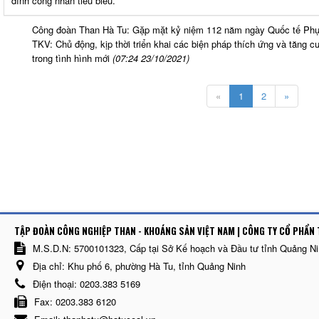
đình công nhân tiêu biểu.
Công đoàn Than Hà Tu: Gặp mặt kỷ niệm 112 năm ngày Quốc tế Phụ
TKV: Chủ động, kịp thời triển khai các biện pháp thích ứng và tăng 
trong tình hình mới
(07:24 23/10/2021)
«
1
2
»
TẬP ĐOÀN CÔNG NGHIỆP THAN - KHOÁNG SẢN VIỆT NAM | CÔNG TY CỔ PHẨN 
M.S.D.N: 5700101323, Cấp tại Sở Kế hoạch và Đầu tư tỉnh Quảng N
Địa chỉ:
Khu phố 6, phường Hà Tu, tỉnh Quảng Ninh
Điện thoại:
0203.383 5169
Fax:
0203.383 6120