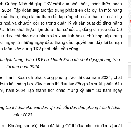
nh Quảng Ninh đã giúp TKV vượt qua khó khăn, thách thức, hoàn
2024, Tập đoàn tiếp tục tập trung phát triển các dự án mỏ; nâng
 xuất than, nhập khẩu than để đáp ứng nhu cầu than cho các hộ
ộng hoá và chuyển đổi số trong quản lý và sản xuất để tăng năng
KD; triển khai thực hiện đề án tái cơ cấu…, đồng chí yêu cầu Cơ
tư duy, chỉ đạo điều hành sản xuất linh hoạt, phù hợp; tập trung
ạch ngay từ những ngày đầu, tháng đầu; quyết tâm đẩy lùi tai nạn
an toàn, xây dựng TKV phát triển bền vững.
hủ tịch Công đoàn TKV Lê Thanh Xuân đã phát động phong trào
thi đua năm 2024
Lê Thanh Xuân đã phát động phong trào thi đua năm 2024, phát
đoàn kết, sáng tạo, đẩy mạnh thi đua lao động sản xuất, phấn đấu
 vụ năm 2024, lập thành tích chào mừng kỷ niệm 30 năm ngày
ng Cờ thi đua cho các đơn vị xuất sắc dẫn đầu phong trào thi đua
năm 2023
han - Khoáng sản Việt Nam đã
tặng Cờ thi đua cho các đơn vị xuất