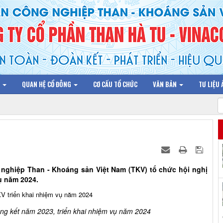
N
QUAN HỆ CỔ ĐÔNG
CƠ CẤU TỔ CHỨC
VĂN BẢN
TƯ LIỆU
g nghiệp Than - Khoáng sản Việt Nam (TKV) tổ chức hội nghị
ụ năm 2024.
ổng kết năm 2023, triển khai nhiệm vụ năm 2024