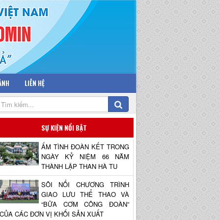
 ẢNH
LIÊN HỆ
SỰ KIỆN NỔI BẬT
ẤM TÌNH ĐOÀN KẾT TRONG
NGÀY KỶ NIỆM 66 NĂM
THÀNH LẬP THAN HÀ TU
SÔI NỔI CHƯƠNG TRÌNH
GIAO LƯU THỂ THAO VÀ
“BỮA CƠM CÔNG ĐOÀN”
CỦA CÁC ĐƠN VỊ KHỐI SẢN XUẤT