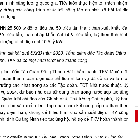
an ninh năng lượng quốc gia, TKV luôn thực hiện tốt trách nhiệm
y dựng các công trình phúc lợi, công tác an sinh xã hội tại địa
lao động.
 25.500 tỷ đồng; tiêu thụ 50 triệu tấn than; than xuất khẩu đạt
39 triệu tấn, than nhập khẩu đạt 14,3 triệu tấn, tuỳ theo tình hình
 lượng phát điện đạt 10,5 tỷ kWh...
ánh giá kết quả SXKD năm 2023, Tổng giám đốc Tập đoàn Đặng
nh, TKV đã có một năm vượt khó thành công
 giám đốc Tập đoàn Đặng Thanh Hải nhấn mạnh, TKV đã có một
hoàn thành toàn diện các chỉ tiêu nhiệm vụ đã đề ra và là một
 trưởng cao nhất trong số các Tập đoàn, TCT Nhà nước thuộc Uỷ
vụ 2024, dự báo nhu cầu sử dụng than trong nước tiếp tục tăng
. Quán triệt chỉ đạo của Chính phủ, Thủ tướng Chính phủ, Uỷ ban
an cho sản xuất điện, Tập đoàn cam kết cung cấp đủ than theo
áy điện than, không để thiếu than cho sản xuất điện. TKV cũng
 tỉnh Quảng Ninh tiếp tục ủng hộ, hỗ trợ để TKV hoàn thành tốt
Đ/c Nguyễn Xuân Ký, Ủy viên Trung ương Đảng, Bí thư Tỉnh ủy