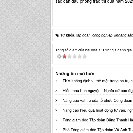
sắc dẫn đầu phong trào thi đua năm 202
Từ khóa:
tập đoàn
,
công nghiệp
,
khoáng sả
Tổng số điểm của bài viết là: 1 trong 1 đánh giá
Những tin mới hơn
TKV khẳng định vị thế một trong ba trụ 
Hiến máu tình nguyện - Nghĩa cử cao đẹ
Nâng cao vai trò của tổ chức Công đoà
Nâng cao hiệu quả hoạt động tư vấn, ng
Tổng giám đốc Tập đoàn Đặng Thanh Hải 
Phó Tổng giám đốc Tập đoàn Vũ Anh Tuấ