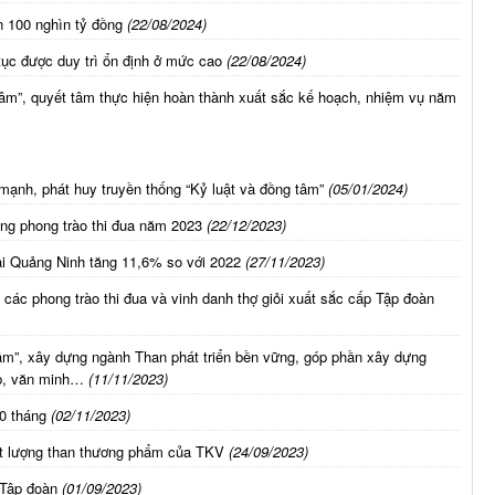
n 100 nghìn tỷ đồng
(22/08/2024)
tục được duy trì ổn định ở mức cao
(22/08/2024)
tâm”, quyết tâm thực hiện hoàn thành xuất sắc kế hoạch, nhiệm vụ năm
ạnh, phát huy truyền thống “Kỷ luật và đồng tâm”
(05/01/2024)
ong phong trào thi đua năm 2023
(22/12/2023)
i Quảng Ninh tăng 11,6% so với 2022
(27/11/2023)
 các phong trào thi đua và vinh danh thợ giỏi xuất sắc cấp Tập đoàn
tâm”, xây dựng ngành Than phát triển bền vững, góp phần xây dựng
ẹp, văn minh…
(11/11/2023)
10 tháng
(02/11/2023)
ất lượng than thương phẩm của TKV
(24/09/2023)
 Tập đoàn
(01/09/2023)