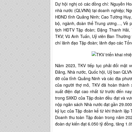
Dự hội nghị có các đồng chí: Nguyễn Ho
nhà nước (QLVNN) tại doanh nghiệp; Ngu
HĐND tỉnh Quảng Ninh; Cao Tường Huy, P
bộ, ngành, đoàn thể Trung ương…, Về p
tịch HĐTV Tập đoàn; Đặng Thanh Hải,
TKV; Vũ Anh Tuấn, Uỷ viên Ban Thường 
chí lãnh đạo Tập đoàn; lãnh đạo các Tổn
Năm 2023, TKV tiếp tục phải đối mặt v
Đảng, Nhà nước, Quốc hội, Uỷ ban QLVNN
đỡ của tỉnh Quảng Ninh và các địa phươn
của người thợ mỏ, TKV đã hoàn thành 
xuất điện đạt cao nhất từ trước đến nay
trong SXKD của Tập đoàn đều đạt và vượt
nộp ngân sách Nhà nước đạt gần 29.000 
kỷ lục của Tập đoàn kể từ khi thành lậ
Doanh thu toàn Tập đoàn trong năm 2023
đoàn dự kiến đạt 6.050 tỷ đồng, tăng 1.0