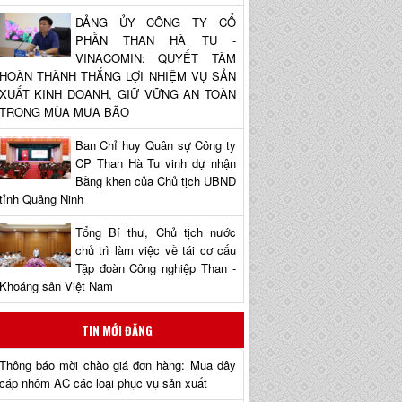
ĐẢNG ỦY CÔNG TY CỔ
PHẦN THAN HÀ TU -
VINACOMIN: QUYẾT TÂM
HOÀN THÀNH THẮNG LỢI NHIỆM VỤ SẢN
XUẤT KINH DOANH, GIỮ VỮNG AN TOÀN
TRONG MÙA MƯA BÃO
Ban Chỉ huy Quân sự Công ty
CP Than Hà Tu vinh dự nhận
Bằng khen của Chủ tịch UBND
tỉnh Quảng Ninh
Tổng Bí thư, Chủ tịch nước
chủ trì làm việc về tái cơ cấu
Tập đoàn Công nghiệp Than -
Khoáng sản Việt Nam
TIN MỚI ĐĂNG
Thông báo mời chào giá đơn hàng: Mua dây
cáp nhôm AC các loại phục vụ sản xuất