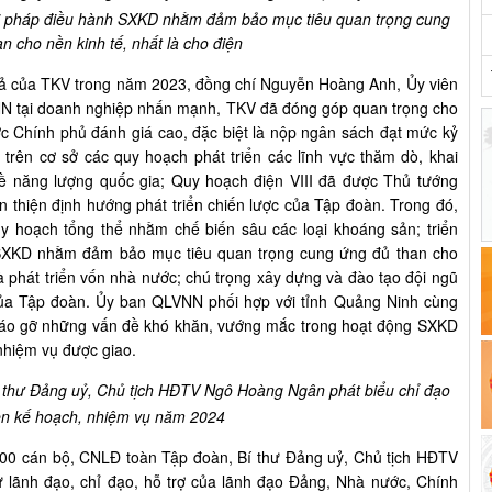
giải pháp điều hành SXKD nhằm đảm bảo mục tiêu quan trọng cung
n cho nền kinh tế, nhất là cho điện
ả của TKV trong năm 2023, đồng chí Nguyễn Hoàng Anh, Ủy viên
N tại doanh nghiệp nhấn mạnh, TKV đã đóng góp quan trọng cho
ợc Chính phủ đánh giá cao, đặc biệt là nộp ngân sách đạt mức kỷ
trên cơ sở các quy hoạch phát triển các lĩnh vực thăm dò, khai
ề năng lượng quốc gia; Quy hoạch điện VIII đã được Thủ tướng
 thiện định hướng phát triển chiến lược của Tập đoàn. Trong đó,
y hoạch tổng thể nhằm chế biến sâu các loại khoáng sản; triển
h SXKD nhằm đảm bảo mục tiêu quan trọng cung ứng đủ than cho
và phát triển vốn nhà nước; chú trọng xây dựng và đào tạo đội ngũ
của Tập đoàn. Ủy ban QLVNN phối hợp với tỉnh Quảng Ninh cùng
háo gỡ những vấn đề khó khăn, vướng mắc trong hoạt động SXKD
nhiệm vụ được giao.
 thư Đảng uỷ, Chủ tịch HĐTV Ngô Hoàng Ngân phát biểu chỉ đạo
ện kế hoạch, nhiệm vụ năm 2024
4.000 cán bộ, CNLĐ toàn Tập đoàn, Bí thư Đảng uỷ, Chủ tịch HĐTV
lãnh đạo, chỉ đạo, hỗ trợ của lãnh đạo Đảng, Nhà nước, Chính