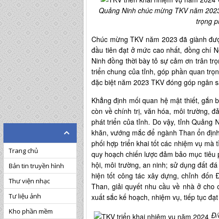
Quảng Ninh chúc mừng TKV năm 2023 đ
trọng 
Chúc mừng TKV năm 2023 đã giành được t
đầu tiên đạt ở mức cao nhất, đồng chí 
Ninh đồng thời bày tỏ sự cảm ơn trân 
triển chung của tỉnh, góp phần quan trọ
đặc biệt năm 2023 TKV đóng góp ngân sá
Khẳng định mối quan hệ mật thiết, gắn 
còn về chính trị, văn hóa, môi trường, 
phát triển của tỉnh. Do vậy, tỉnh Quảng 
khăn, vướng mắc để ngành Than ổn định, p
phối hợp triển khai tốt các nhiệm vụ mà 
Trang chủ
quy hoạch chiến lược đảm bảo mục tiêu 
hội, môi trường, an ninh; sử dụng đất đá
Bản tin truyền hình
hiện tốt công tác xây dựng, chỉnh đốn
Thư viện nhạc
Than, giải quyết nhu cầu về nhà ở ch
Tư liệu ảnh
xuất sắc kế hoạch, nhiệm vụ, tiếp tục đ
Kho phần mềm
Đ/