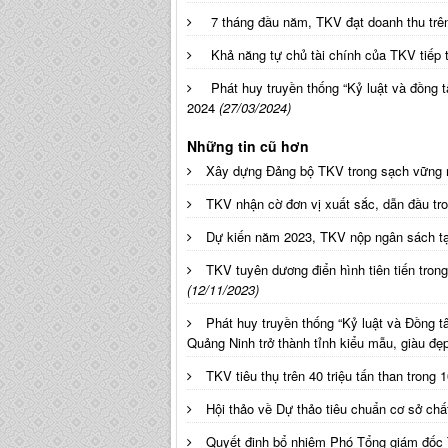
7 tháng đầu năm, TKV đạt doanh thu trê
Khả năng tự chủ tài chính của TKV tiếp 
Phát huy truyền thống “Kỷ luật và đồng 
2024
(27/03/2024)
Những tin cũ hơn
Xây dựng Đảng bộ TKV trong sạch vững m
TKV nhận cờ đơn vị xuất sắc, dẫn đầu tr
Dự kiến năm 2023, TKV nộp ngân sách tạ
TKV tuyên dương điển hình tiên tiến trong
(12/11/2023)
Phát huy truyền thống “Kỷ luật và Đồng 
Quảng Ninh trở thành tỉnh kiểu mẫu, giàu đ
TKV tiêu thụ trên 40 triệu tấn than trong 
Hội thảo về Dự thảo tiêu chuẩn cơ sở ch
Quyết định bổ nhiệm Phó Tổng giám đốc