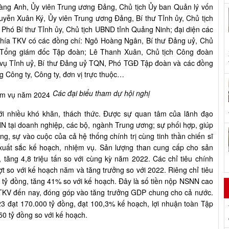
àng Anh, Ủy viên Trung ương Đảng, Chủ tịch Ủy ban Quản lý vốn
yễn Xuân Ký, Ủy viên Trung ương Đảng, Bí thư Tỉnh ủy, Chủ tịch
hó Bí thư Tỉnh ủy, Chủ tịch UBND tỉnh Quảng Ninh; đại diện các
hía TKV có các đồng chí: Ngô Hoàng Ngân, Bí thư Đảng uỷ, Chủ
 Tổng giám đốc Tập đoàn; Lê Thanh Xuân, Chủ tịch Công đoàn
vụ Tỉnh uỷ, Bí thư Đảng uỷ TQN, Phó TGĐ Tập đoàn và các đồng
g Công ty, Công ty, đơn vị trực thuộc…
Các đại biểu tham dự hội nghị
ới nhiều khó khăn, thách thức. Được sự quan tâm của lãnh đạo
 tại doanh nghiệp, các bộ, ngành Trung ương; sự phối hợp, giúp
g, sự vào cuộc của cả hệ thống chính trị cùng tinh thần chiến sĩ
xuất sắc kế hoạch, nhiệm vụ. Sản lượng than cung cấp cho sản
, tăng 4,8 triệu tấn so với cùng kỳ năm 2022. Các chỉ tiêu chính
 so với kế hoạch năm và tăng trưởng so với 2022. Riêng chỉ tiêu
tỷ đồng, tăng 41% so với kế hoạch. Đây là số tiền nộp NSNN cao
p TKV đến nay, đóng góp vào tăng trưởng GDP chung cho cả nước.
 đạt 170.000 tỷ đồng, đạt 100,3% kế hoạch, lợi nhuận toàn Tập
50 tỷ đồng so với kế hoạch.