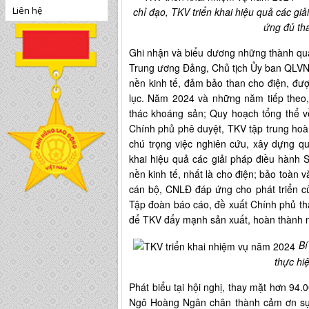
Liên hệ
chỉ đạo, TKV triển khai hiệu quả các 
ứng đủ tha
Ghi nhận và biểu dương những thành qu
Trung ương Đảng, Chủ tịch Ủy ban QLVN
nền kinh tế, đảm bảo than cho điện, đư
lục. Năm 2024 và những năm tiếp theo, 
thác khoáng sản; Quy hoạch tổng thể v
Chính phủ phê duyệt, TKV tập trung hoàn
chú trọng việc nghiên cứu, xây dựng qu
khai hiệu quả các giải pháp điều hàn
nền kinh tế, nhất là cho điện; bảo toàn 
cán bộ, CNLĐ đáp ứng cho phát triển 
Tập đoàn báo cáo, đề xuất Chính phủ t
để TKV đẩy mạnh sản xuất, hoàn thành 
Bí
thực hi
Phát biểu tại hội nghị, thay mặt hơn 9
Ngô Hoàng Ngân chân thành cảm ơn sự 