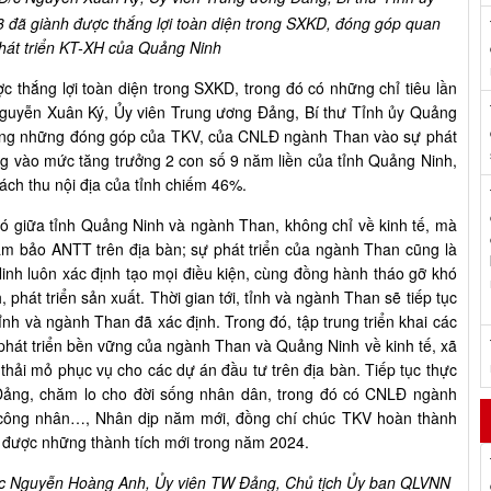
ã giành được thắng lợi toàn diện trong SXKD, đóng góp quan
phát triển KT-XH của Quảng Ninh
hắng lợi toàn diện trong SXKD, trong đó có những chỉ tiêu lần
Nguyễn Xuân Ký, Ủy viên Trung ương Đảng, Bí thư Tỉnh ủy Quảng
trọng những đóng góp của TKV, của CNLĐ ngành Than vào sự phát
ng vào mức tăng trưởng 2 con số 9 năm liền của tỉnh Quảng Ninh,
ch thu nội địa của tỉnh chiếm 46%.
bó giữa tỉnh Quảng Ninh và ngành Than, không chỉ về kinh tế, mà
đảm bảo ANTT trên địa bàn; sự phát triển của ngành Than cũng là
Ninh luôn xác định tạo mọi điều kiện, cùng đồng hành tháo gỡ khó
hát triển sản xuất. Thời gian tới, tỉnh và ngành Than sẽ tiếp tục
tỉnh và ngành Than đã xác định. Trong đó, tập trung triển khai các
phát triển bền vững của ngành Than và Quảng Ninh về kinh tế, xã
 thải mỏ phục vụ cho các dự án đầu tư trên địa bàn. Tiếp tục thực
 Đảng, chăm lo cho đời sống nhân dân, trong đó có CNLĐ ngành
o công nhân…, Nhân dịp năm mới, đồng chí chúc TKV hoàn thành
ạt được những thành tích mới trong năm 2024.
c Nguyễn Hoàng Anh, Ủy viên TW Đảng, Chủ tịch Ủy ban QLVNN