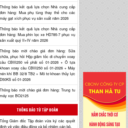
Thông báo kết quả lựa chọn Nhà cung cấp
đơn hàng: Mua phụ tùng thay thế cho các
máy gạt xích phục vụ sản xuất năm 2026
Thông báo kết quả lựa chọn Nhà cung cấp
đơn hàng: Mua phin lọc xe HD785-7 phục vụ
sản xuất quý II+IV năm 2026
Thông báo mời chào giá đơn hàng: Sửa
chữa, phục hồi Hộp giảm tốc di chuyển xoay
cầu CBIII250 vế phải số 01-2026 + Ô tựa
khoan xoay cầu CBIII250 số 01-2026 + Máy
nén khí BB 32/8 TB2 + Mô tơ khoan thủy lực
D50KS số 01-2026
Thông báo mời chào giá đơn hàng: Trung tu
máy xọc BO2125
THÔNG BÁO TỪ TẬP ĐOÀN
Tổng Giám đốc Tập đoàn vừa ký các quyết
định về việc điều động và bổ nhiệm cán bộ.