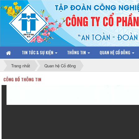
TIN TỨC & SỰ KIỆN
THÔNG TIN
QUAN HỆ CỔ ĐÔNG
Trang nhất
Quan hệ Cổ đông
CÔNG BỐ THÔNG TIN