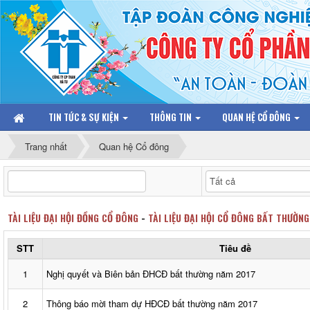
TIN TỨC & SỰ KIỆN
THÔNG TIN
QUAN HỆ CỔ ĐÔNG
Trang nhất
Quan hệ Cổ đông
TÀI LIỆU ĐẠI HỘI ĐỒNG CỔ ĐÔNG
-
TÀI LIỆU ĐẠI HỘI CỔ ĐÔNG BẤT THƯỜN
STT
Tiêu đề
1
Nghị quyết và Biên bản ĐHCĐ bất thường năm 2017
2
Thông báo mời tham dự HĐCĐ bất thường năm 2017