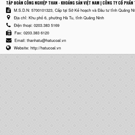
TẬP ĐOÀN CÔNG NGHIỆP THAN - KHOÁNG SẢN VIỆT NAM | CÔNG TY CỔ PHẨN 
M.S.D.N: 5700101323, Cấp tại Sở Kế hoạch và Đầu tư tỉnh Quảng N
Địa chỉ:
Khu phố 6, phường Hà Tu, tỉnh Quảng Ninh
Điện thoại:
0203.383 5169
Fax:
0203.383 6120
Email:
thanhatu@hatucoal.vn
Website:
http://hatucoal.vn