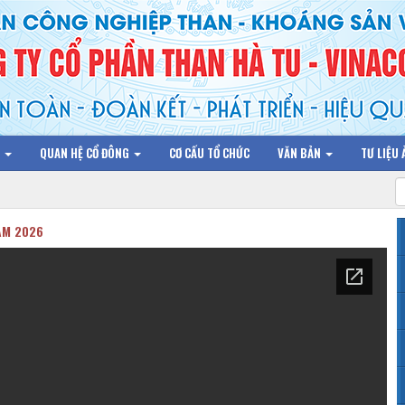
N
QUAN HỆ CỔ ĐÔNG
CƠ CẤU TỔ CHỨC
VĂN BẢN
TƯ LIỆU
ĂM 2026