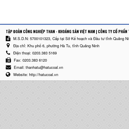
TẬP ĐOÀN CÔNG NGHIỆP THAN - KHOÁNG SẢN VIỆT NAM | CÔNG TY CỔ PHẨN 
M.S.D.N: 5700101323, Cấp tại Sở Kế hoạch và Đầu tư tỉnh Quảng N
Địa chỉ:
Khu phố 6, phường Hà Tu, tỉnh Quảng Ninh
Điện thoại:
0203.383 5169
Fax:
0203.383 6120
Email:
thanhatu@hatucoal.vn
Website:
http://hatucoal.vn