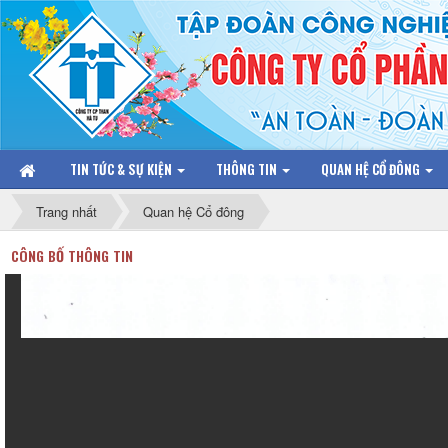
TIN TỨC & SỰ KIỆN
THÔNG TIN
QUAN HỆ CỔ ĐÔNG
Trang nhất
Quan hệ Cổ đông
CÔNG BỐ THÔNG TIN