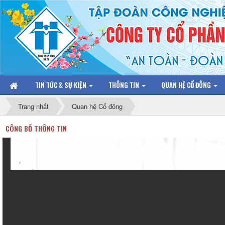
TIN TỨC & SỰ KIỆN
THÔNG TIN
QUAN HỆ CỔ ĐÔNG
Trang nhất
Quan hệ Cổ đông
CÔNG BỐ THÔNG TIN