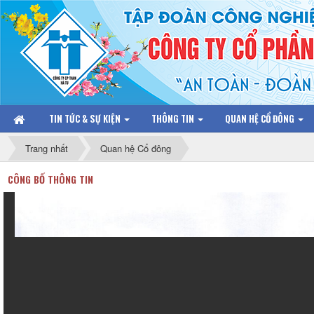
TIN TỨC & SỰ KIỆN
THÔNG TIN
QUAN HỆ CỔ ĐÔNG
Trang nhất
Quan hệ Cổ đông
CÔNG BỐ THÔNG TIN