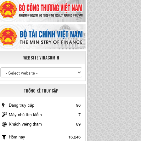
WEBSITE VINACOMIN
THỐNG KÊ TRUY CẬP
Đang truy cập
96
Máy chủ tìm kiếm
7
Khách viếng thăm
89
16,246
Hôm nay