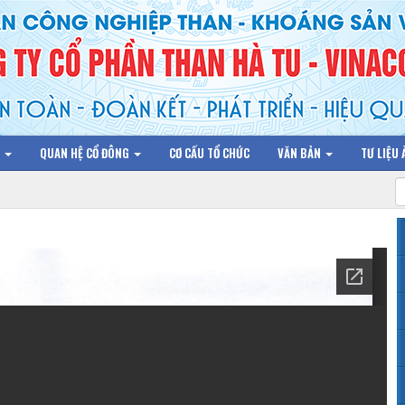
N
QUAN HỆ CỔ ĐÔNG
CƠ CẤU TỔ CHỨC
VĂN BẢN
TƯ LIỆU