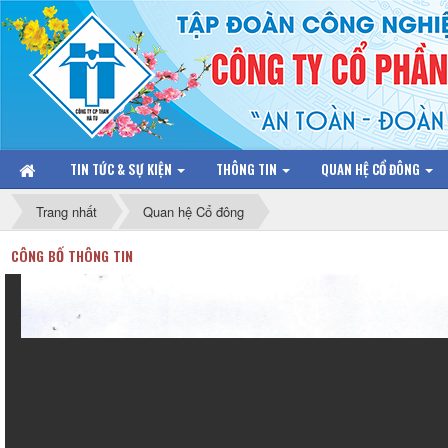
TIN TỨC & SỰ KIỆN
THÔNG TIN
QUAN HỆ CỔ ĐÔNG
Trang nhất
Quan hệ Cổ đông
CÔNG BỐ THÔNG TIN