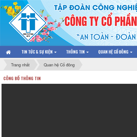
TIN TỨC & SỰ KIỆN
THÔNG TIN
QUAN HỆ CỔ ĐÔNG
Trang nhất
Quan hệ Cổ đông
CÔNG BỐ THÔNG TIN