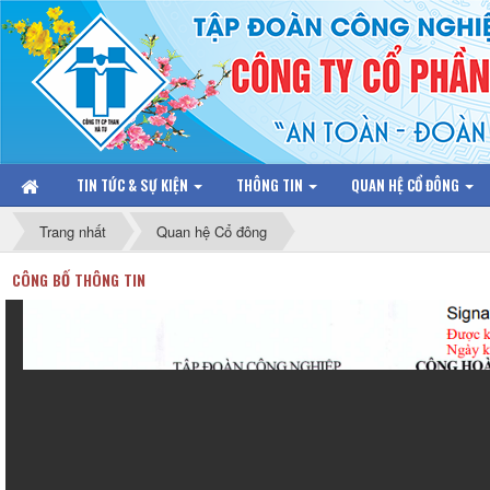
TIN TỨC & SỰ KIỆN
THÔNG TIN
QUAN HỆ CỔ ĐÔNG
Trang nhất
Quan hệ Cổ đông
CÔNG BỐ THÔNG TIN