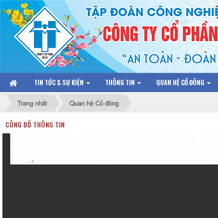
TIN TỨC & SỰ KIỆN
THÔNG TIN
QUAN HỆ CỔ ĐÔNG
Trang nhất
Quan hệ Cổ đông
CÔNG BỐ THÔNG TIN