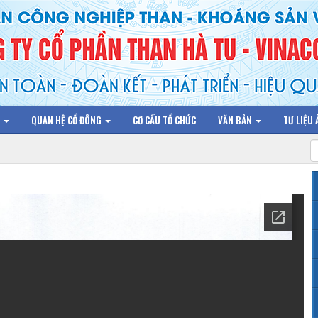
N
QUAN HỆ CỔ ĐÔNG
CƠ CẤU TỔ CHỨC
VĂN BẢN
TƯ LIỆU