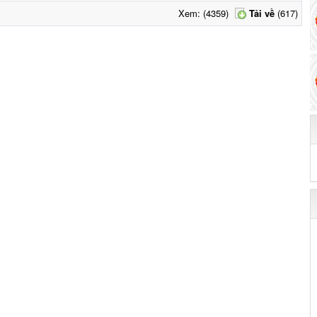
Xem: (4359)
Tải về
(617)