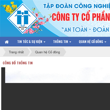
TIN TỨC & SỰ KIỆN
THÔNG TIN
QUAN HỆ CỔ ĐÔNG
Trang nhất
Quan hệ Cổ đông
CÔNG BỐ THÔNG TIN