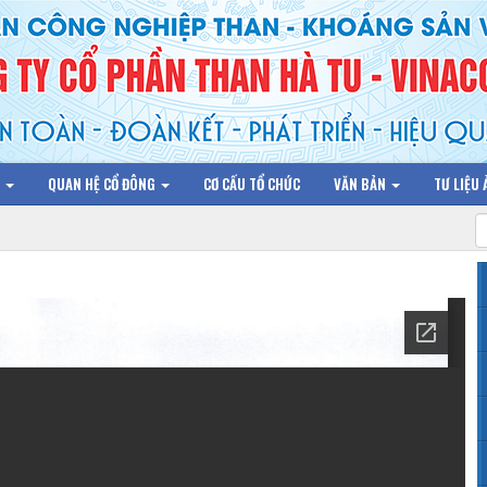
N
QUAN HỆ CỔ ĐÔNG
CƠ CẤU TỔ CHỨC
VĂN BẢN
TƯ LIỆU