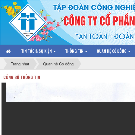
TIN TỨC & SỰ KIỆN
THÔNG TIN
QUAN HỆ CỔ ĐÔNG
Trang nhất
Quan hệ Cổ đông
CÔNG BỐ THÔNG TIN