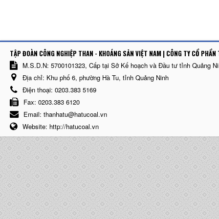
TẬP ĐOÀN CÔNG NGHIỆP THAN - KHOÁNG SẢN VIỆT NAM | CÔNG TY CỔ PHẨN 
M.S.D.N: 5700101323, Cấp tại Sở Kế hoạch và Đầu tư tỉnh Quảng N
Địa chỉ:
Khu phố 6, phường Hà Tu, tỉnh Quảng Ninh
Điện thoại:
0203.383 5169
Fax:
0203.383 6120
Email:
thanhatu@hatucoal.vn
Website:
http://hatucoal.vn