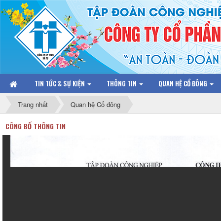
TIN TỨC & SỰ KIỆN
THÔNG TIN
QUAN HỆ CỔ ĐÔNG
Trang nhất
Quan hệ Cổ đông
CÔNG BỐ THÔNG TIN