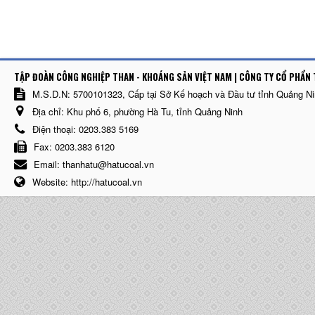
TẬP ĐOÀN CÔNG NGHIỆP THAN - KHOÁNG SẢN VIỆT NAM | CÔNG TY CỔ PHẨN 
M.S.D.N: 5700101323, Cấp tại Sở Kế hoạch và Đầu tư tỉnh Quảng N
Địa chỉ:
Khu phố 6, phường Hà Tu, tỉnh Quảng Ninh
Điện thoại:
0203.383 5169
Fax:
0203.383 6120
Email:
thanhatu@hatucoal.vn
Website:
http://hatucoal.vn