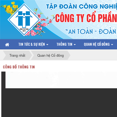
TIN TỨC & SỰ KIỆN
THÔNG TIN
QUAN HỆ CỔ ĐÔNG
Trang nhất
Quan hệ Cổ đông
CÔNG BỐ THÔNG TIN