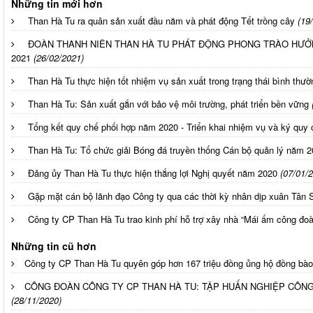
Những tin mới hơn
Than Hà Tu ra quân sản xuất đầu năm và phát động Tết trồng cây
(19
ĐOÀN THANH NIÊN THAN HÀ TU PHÁT ĐỘNG PHONG TRÀO HƯỞ
2021
(26/02/2021)
Than Hà Tu thực hiện tốt nhiệm vụ sản xuất trong trạng thái bình thư
Than Hà Tu: Sản xuất gắn với bảo vệ môi trường, phát triển bền vững
Tổng kết quy chế phối hợp năm 2020 - Triển khai nhiệm vụ và ký quy
Than Hà Tu: Tổ chức giải Bóng đá truyền thống Cán bộ quản lý năm 
Đảng ủy Than Hà Tu thực hiện thắng lợi Nghị quyết năm 2020
(07/01/
Gặp mặt cán bộ lãnh đạo Công ty qua các thời kỳ nhân dịp xuân Tân
Công ty CP Than Hà Tu trao kinh phí hỗ trợ xây nhà “Mái ấm công đoà
Những tin cũ hơn
Công ty CP Than Hà Tu quyên góp hơn 167 triệu đồng ủng hộ đồng bào
CÔNG ĐOÀN CÔNG TY CP THAN HÀ TU: TẬP HUẤN NGHIỆP CÔNG
(28/11/2020)