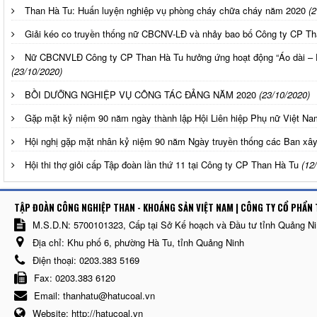
Than Hà Tu: Huấn luyện nghiệp vụ phòng cháy chữa cháy năm 2020
(2
Giải kéo co truyền thống nữ CBCNV-LĐ và nhảy bao bố Công ty CP T
Nữ CBCNVLĐ Công ty CP Than Hà Tu hưởng ứng hoạt động “Áo dài – 
(23/10/2020)
BỒI DƯỠNG NGHIỆP VỤ CÔNG TÁC ĐẢNG NĂM 2020
(23/10/2020)
Gặp mặt kỷ niệm 90 năm ngày thành lập Hội Liên hiệp Phụ nữ Việt Nam
Hội nghị gặp mặt nhân kỷ niệm 90 năm Ngày truyền thống các Ban xâ
Hội thi thợ giỏi cấp Tập đoàn lần thứ 11 tại Công ty CP Than Hà Tu
(12
TẬP ĐOÀN CÔNG NGHIỆP THAN - KHOÁNG SẢN VIỆT NAM | CÔNG TY CỔ PHẨN 
M.S.D.N: 5700101323, Cấp tại Sở Kế hoạch và Đầu tư tỉnh Quảng N
Địa chỉ:
Khu phố 6, phường Hà Tu, tỉnh Quảng Ninh
Điện thoại:
0203.383 5169
Fax:
0203.383 6120
Email:
thanhatu@hatucoal.vn
Website:
http://hatucoal.vn