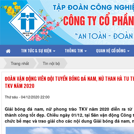
TIN TỨC & SỰ KIỆN
THÔNG TIN
QUAN HỆ CỔ ĐÔNG
Trang nhất
Tin nội bộ
ĐOÀN VẬN ĐỘNG VIÊN ĐỘI TUYỂN BÓNG ĐÁ NAM, NỮ THAN HÀ TU T
TKV NĂM 2020
Thứ sáu - 04/12/2020 22:00
Giải bóng đá nam, nữ phong trào TKV năm 2020 diễn ra từ 
thành công tốt đẹp. Chiều ngày 01/12, tại Sân vận động Công
chức bế mạc và trao giải cho các nội dung Giải bóng đá nam,