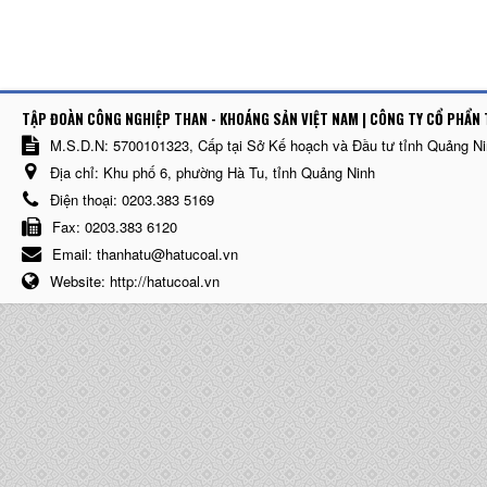
TẬP ĐOÀN CÔNG NGHIỆP THAN - KHOÁNG SẢN VIỆT NAM | CÔNG TY CỔ PHẨN 
M.S.D.N: 5700101323, Cấp tại Sở Kế hoạch và Đầu tư tỉnh Quảng N
Địa chỉ:
Khu phố 6, phường Hà Tu, tỉnh Quảng Ninh
Điện thoại:
0203.383 5169
Fax:
0203.383 6120
Email:
thanhatu@hatucoal.vn
Website:
http://hatucoal.vn