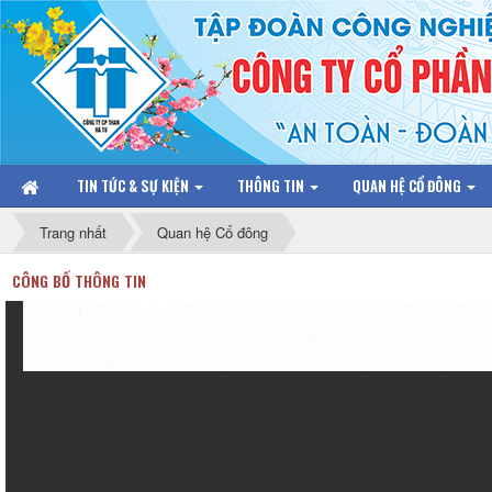
TIN TỨC & SỰ KIỆN
THÔNG TIN
QUAN HỆ CỔ ĐÔNG
Trang nhất
Quan hệ Cổ đông
CÔNG BỐ THÔNG TIN