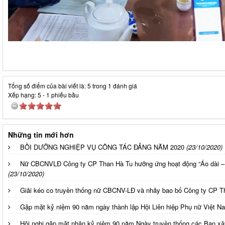
Tổng số điểm của bài viết là: 5 trong 1 đánh giá
Xếp hạng:
5
-
1
phiếu bầu
Những tin mới hơn
BỒI DƯỠNG NGHIỆP VỤ CÔNG TÁC ĐẢNG NĂM 2020
(23/10/2020)
Nữ CBCNVLĐ Công ty CP Than Hà Tu hưởng ứng hoạt động “Áo dài –
(23/10/2020)
Giải kéo co truyền thống nữ CBCNV-LĐ và nhảy bao bố Công ty CP 
Gặp mặt kỷ niệm 90 năm ngày thành lập Hội Liên hiệp Phụ nữ Việt Na
Hội nghị gặp mặt nhân kỷ niệm 90 năm Ngày truyền thống các Ban x