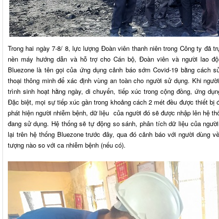
Trong hai ngày 7-8/ 8, lực lượng Đoàn viên thanh niên trong Công ty đã t
nền máy hướng dẫn và hỗ trợ cho Cán bộ, Đoàn viên và người lao độ
Bluezone là tên gọi của ứng dụng cảnh báo sớm Covid-19 bằng cách s
thoại thông minh để xác định vùng an toàn cho người sử dụng. Khi người
trình sinh hoạt hằng ngày, di chuyển, tiếp xúc trong cộng đồng, ứng dụng
Đặc biệt, mọi sự tiếp xúc gần trong khoảng cách 2 mét đều được thiết bị đ
phát hiện người nhiễm bệnh, dữ liệu của người đó sẽ được nhập lên hệ thố
đang sử dụng. Hệ thống sẽ tự động so sánh, phân tích dữ liệu của người
lại trên hệ thống Bluezone trước đây, qua đó cảnh báo với người dùng v
tượng nào so với ca nhiễm bệnh (nếu có).