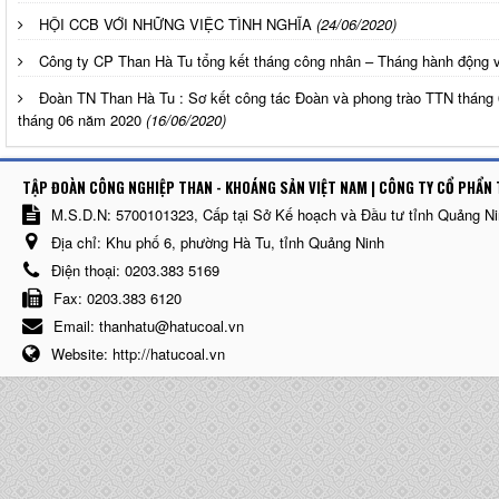
HỘI CCB VỚI NHỮNG VIỆC TÌNH NGHĨA
(24/06/2020)
Công ty CP Than Hà Tu tổng kết tháng công nhân – Tháng hành độn
Đoàn TN Than Hà Tu : Sơ kết công tác Đoàn và phong trào TTN tháng 
tháng 06 năm 2020
(16/06/2020)
TẬP ĐOÀN CÔNG NGHIỆP THAN - KHOÁNG SẢN VIỆT NAM | CÔNG TY CỔ PHẨN 
M.S.D.N: 5700101323, Cấp tại Sở Kế hoạch và Đầu tư tỉnh Quảng N
Địa chỉ:
Khu phố 6, phường Hà Tu, tỉnh Quảng Ninh
Điện thoại:
0203.383 5169
Fax:
0203.383 6120
Email:
thanhatu@hatucoal.vn
Website:
http://hatucoal.vn