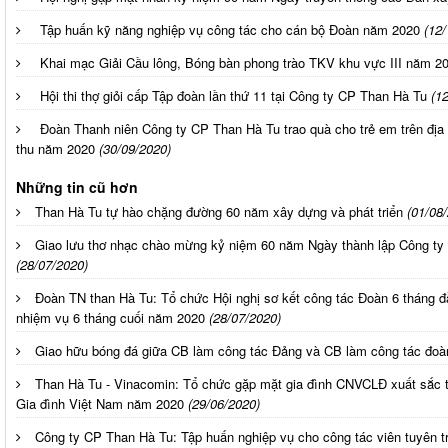
Tập huấn kỹ năng nghiệp vụ công tác cho cán bộ Đoàn năm 2020
(12/
Khai mạc Giải Cầu lông, Bóng bàn phong trào TKV khu vực III năm 2
Hội thi thợ giỏi cấp Tập đoàn lần thứ 11 tại Công ty CP Than Hà Tu
(1
Đoàn Thanh niên Công ty CP Than Hà Tu trao quà cho trẻ em trên địa
thu năm 2020
(30/09/2020)
Những tin cũ hơn
Than Hà Tu tự hào chặng đường 60 năm xây dựng và phát triển
(01/08
Giao lưu thơ nhạc chào mừng kỷ niệm 60 năm Ngày thành lập Công ty 
(28/07/2020)
Đoàn TN than Hà Tu: Tổ chức Hội nghị sơ kết công tác Đoàn 6 tháng đ
nhiệm vụ 6 tháng cuối năm 2020
(28/07/2020)
Giao hữu bóng đá giữa CB làm công tác Đảng và CB làm công tác đoà
Than Hà Tu - Vinacomin: Tổ chức gặp mặt gia đình CNVCLĐ xuất sắc t
Gia đình Việt Nam năm 2020
(29/06/2020)
Công ty CP Than Hà Tu: Tập huấn nghiệp vụ cho công tác viên tuyên t