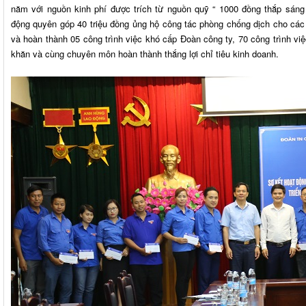
năm với nguồn kinh phí được trích từ nguồn quỹ “ 1000 đồng thắp sáng
động quyên góp 40 triệu đồng ủng hộ công tác phòng chống dịch cho các
và hoàn thành 05 công trình việc khó cấp Đoàn công ty, 70 công trình vi
khăn và cùng chuyên môn hoàn thành thắng lợi chỉ tiêu kinh doanh.