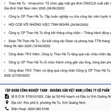
Than Hà Tu - Vinacomin: Tổ chức gặp mặt gia đình CNVCLĐ xuất sắc t
Gia đình Việt Nam năm 2020
(29/06/2020)
Công ty CP Than Hà Tu: Tập huấn nghiệp vụ cho công tác viên tuyên t
HỘI CCB VỚI NHỮNG VIỆC TÌNH NGHĨA
(24/06/2020)
Công ty CP Than Hà Tu tổng kết tháng công nhân – Tháng hành độn
Đoàn TN Than Hà Tu : Sơ kết công tác Đoàn và phong trào TTN tháng 
tháng 06 năm 2020
(16/06/2020)
Công đoàn TKV thăm, Công ty Than Hà Tu tặng quà các cháu nhân dịp 
Công ty CP Than Hà Tu tổ chức thành công giải cầu lông, bóng bàn 
Công đoàn TKV: Thăm và tặng quà công nhân Công ty CP Than Hà T
2020
(27/05/2020)
TẬP ĐOÀN CÔNG NGHIỆP THAN - KHOÁNG SẢN VIỆT NAM | CÔNG TY CỔ PHẨN 
M.S.D.N: 5700101323, Cấp tại Sở Kế hoạch và Đầu tư tỉnh Quảng N
Địa chỉ:
Khu phố 6, phường Hà Tu, tỉnh Quảng Ninh
Điện thoại:
0203.383 5169