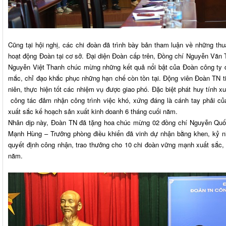
Cũng tại hội nghị, các chi đoàn đã trình bày bản tham luận về những thu
hoạt động Đoàn tại cơ sở. Đại diện Đoàn cấp trên, Đồng chí Nguyễn Văn 
Nguyễn Việt Thanh chúc mừng những kết quả nổi bật của Đoàn công ty đ
mắc, chỉ đạo khắc phục những hạn chế còn tồn tại. Động viên Đoàn TN ti
niên, thực hiện tốt các nhiệm vụ được giao phó. Đặc biệt phát huy tính xu
công tác đảm nhận công trình việc khó, xứng đáng là cánh tay phải c
xuất sắc kế hoạch sản xuất kinh doanh 6 tháng cuối năm.
Nhân dịp này, Đoàn TN đã tặng hoa chúc mừng 02 đồng chí Nguyễn Quố
Mạnh Hùng – Trưởng phòng điều khiển đã vinh dự nhận bằng khen, kỷ niệ
quyết định công nhận, trao thưởng cho 10 chi đoàn vững mạnh xuất sắc,
năm.